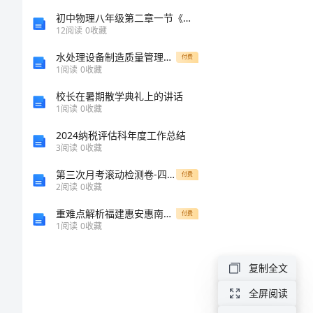
2024
初中物理八年级第二章一节《动与静》精品学案
12
阅读
0
收藏
建
水处理设备制造质量管理体系手册
付费
房
1
阅读
0
收藏
用
校长在暑期散学典礼上的讲话
1
阅读
0
收藏
地
申
2024纳税评估科年度工作总结
3
阅读
0
收藏
请
此致
第三次月考滚动检测卷-四川遂宁市射洪中学八年级物理长度和时间的测量重点解析试卷（含答案详解）
付费
书
2
阅读
0
收藏
2024
重难点解析福建惠安惠南中学数学七年级上册期中综合测评综合测评试题（含答案及解析）
付费
1
阅读
0
收藏
建
房
复制全文
用
全屏阅读
地