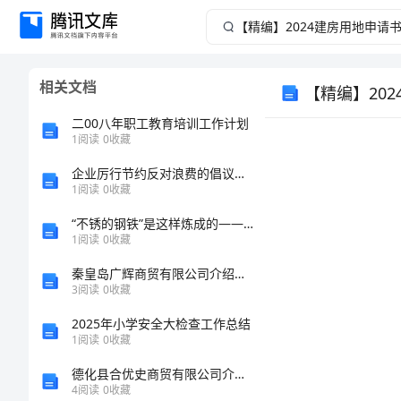
【精
编】
相关文档
【精编】20
2024
二00八年职工教育培训工作计划
建
1
阅读
0
收藏
房
企业厉行节约反对浪费的倡议书范文5篇
1
阅读
0
收藏
用
“不锈的钢铁”是这样炼成的——江苏省兴化市戴南镇非公有制企业党建工作创新纪闻
1
阅读
0
收藏
地
秦皇岛广辉商贸有限公司介绍企业发展分析报告
3
阅读
0
收藏
申
2025年小学安全大检查工作总结
请
1
阅读
0
收藏
德化县合优史商贸有限公司介绍企业发展分析报告
书
4
阅读
0
收藏