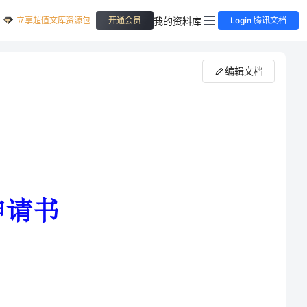
立享超值文库资源包
我的资料库
开通会员
Login 腾讯文档
编辑文档
兴家庄村委会：申请人：黄明友，住本村下高榜下高榜组申请人：