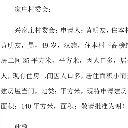
黄明友，男，49岁，汉族，住本村下高榜组，全家4口人，现
房二间35平方米，平方米，因人口多，居住
面积：140平方米，面积：敬请批准为谢！敬请批准为谢！
申请人：黄明友
__年__月__日