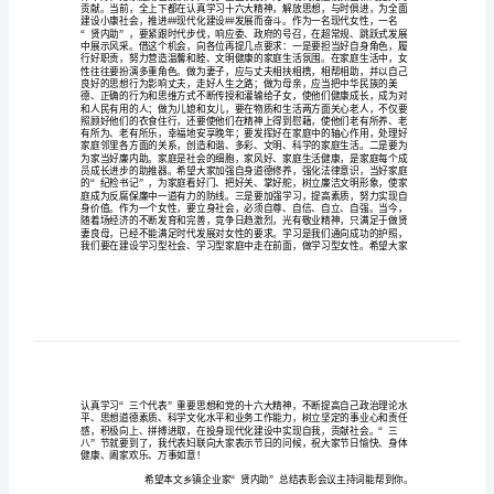
表
彰
会
议
主
持
词
乡
镇
企