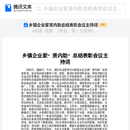
乡
乡镇企业家贤内助总结表彰会议主持词
镇
乡镇企业家贤内助总结表彰会议主持词
付费
企
4
阅读
收藏
（
来自
：
第一文库网
）
业
家
贤
内
助
总
持词
结