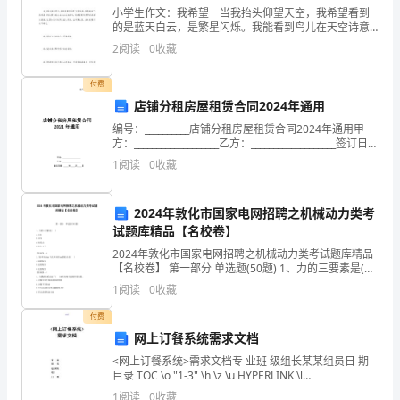
小学生作文：我希望 当我抬头仰望天空，我希望看到
里
的是蓝天白云，是繁星闪烁。我能看到鸟儿在天空诗意
地飞翔，我能看到蜂蝶在空中翩翩起舞。让灰蒙蒙的天
举
2
阅读
0
收藏
空走进我的记忆，让烟雾缭绕的污浊空气走向昨天。
行
付费
店铺分租房屋租赁合同2024年通用
##
编号：__________店铺分租房屋租赁合同2024年通用甲
首
方：___________________乙方：___________________签订日
期：_____年_____月_____日店铺
1
阅读
0
收藏
届
乡
2024年敦化市国家电网招聘之机械动力类考
试题库精品【名校卷】
企
2024年敦化市国家电网招聘之机械动力类考试题库精品
业
【名校卷】 第一部分 单选题(50题) 1、力的三要素是(
)A.大小B.方向C.作用点D.以上3个【答案】：D2、轴
1
阅读
0
收藏
家
Φ50u6mm与孔Φ
付费
“贤
网上订餐系统需求文档
内
<网上订餐系统>需求文档专 业班 级组长某某组员日 期
目录 TOC \o "1-3" \h \z \u HYPERLINK \l
助”
"_Toc428815252" PAGEREF _T
1
阅读
0
收藏