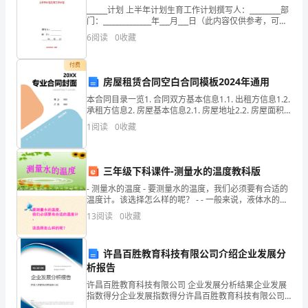
______计划 上半年计划生育工作计划撰写人：_________部
性，
门：______________年___月___日（此内容仅供参考，可编
辑）上半年计划生育工作计划 20xx年**区计划生育协
6
阅读
0
收藏
才
能
付费
房屋租赁合同空白合同模板2024年通用
让
本合同目录一览1. 合同双方基本信息1.1. 出租方信息1.2.
承租方信息2. 房屋基本信息2.1. 房屋地址2.2. 房屋面积
学
2.3. 房屋结构2.4. 房屋设施3. 租赁期限3.1. 租赁开始日
1
阅读
0
收藏
生
主
三年级下科课件-测量水的温度教科版
动
- 测量水的温度 - 要测量水的温度，我们必须要有合适的
温度计。该选择怎么样的呢？ - - 一般来说，液体水的温
学
度会
13
阅读
0
收藏
算，明白百年不闰，年又一闰。
习
许昌百胜教育科技有限公司介绍企业发展分
呢？
析报告
众
许昌百胜教育科技有限公司 企业发展分析结果企业发展
指数得分企业发展指数得分许昌百胜教育科技有限公司
综合得分说明：企业发展指数根据企业规模、企业创