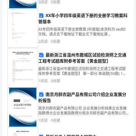
所
3
阅读
0
收藏
新、企业风险、企业活力四个维度对企业发展情况进行
评价。
周
XX年小学四年级英语下册的全册学习教案科
理解运用人民币的相关知识。
知，
普版本
XX年四年级英语下册全册教案 (科普版)本资料为 woRD
如
文档，请点击下载地址下载全文下载地址课
题:Lesson1AreyouinGradeFour?教学内容:.Let’sta
2
阅读
0
收藏
果
一
最新浙江省温州市鹿城区试验检测师之交通
工程考试题库附参考答案【黄金题型】
个
最新浙江省温州市鹿城区试验检测师之交通工程考试题
库附参考答案【黄金题型】 第一部分 单选题(50题) 1、
人
紧固件、防阻块、托架三点法试验单面平均锌附着量为
1
阅读
0
收藏
（ ）。A.300g/m2B.350g/
对
南京月醉农副产品有限公司介绍企业发展分
自
析报告
己
南京月醉农副产品有限公司 企业发展分析结果企业发展
指数得分企业发展指数得分南京月醉农副产品有限公司
所
综合得分说明：企业发展指数根据企业规模、企业创
1
阅读
0
收藏
新、企业风险、企业活力四个维度对企业发展情况进行
做
评价。