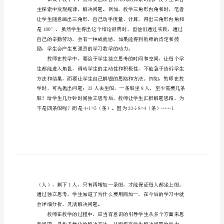
主
学
习
论
文
小
学
数
学
如
何