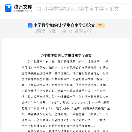
小
小学数学如何让学生自主学习论文
学
小学数学如何让学生自主学习论文
付费
数
3
阅读
收藏
（
来自
：
贤阅文档
）
学
如
何
让
学
生
自