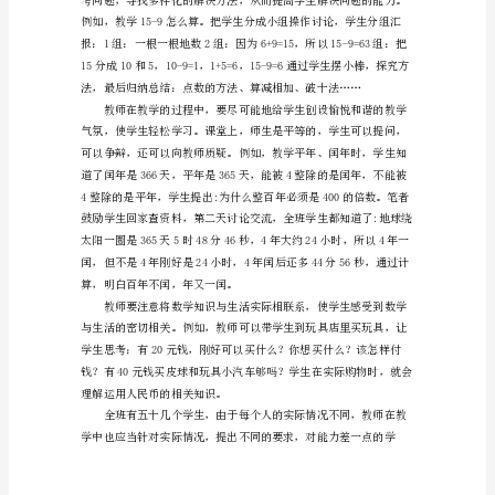
让
学
生
自
主
学
习
论
文
为
“我
要