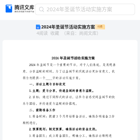
2024
2024年圣诞节活动实施方案
年
2024年圣诞节活动实施方案
付费
圣
4
阅读
收藏
（
来自
：
尚阅文库
）
诞
节
活
动
实
施
方