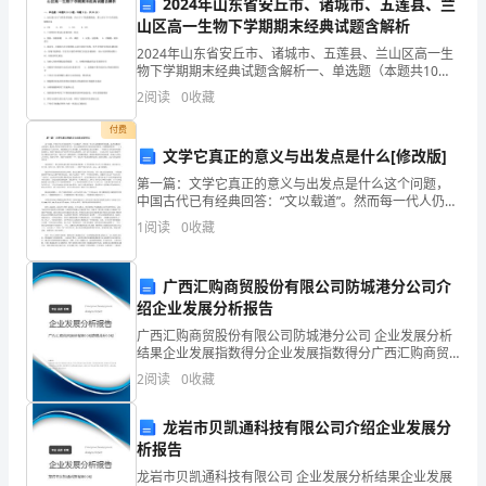
的学生。
2024年山东省安丘市、诸城市、五莲县、兰
温
山区高一生物下学期期末经典试题含解析
实施方案：
暖
2024年山东省安丘市、诸城市、五莲县、兰山区高一生
物下学期期末经典试题含解析一、单选题（本题共10小
题，每题3分，共30分）1、血红蛋白分子含四条多肽
的
2
阅读
0
收藏
链，共由574个氨基酸构成，那么该分子中含有的肽
的方式筹集善款。
时
付费
文学它真正的意义与出发点是什么[修改版]
刻。
第一篇：文学它真正的意义与出发点是什么这个问题，
中国古代已有经典回答：“文以载道”。然而每一代人仍会
为
们前来购买物品。
遭遇同样的问题，或者说遇到自己的追问。我是在从事
1
阅读
0
收藏
文学创作很多年后，在自己感觉距离文学很近很近的时
了
候，
让
广西汇购商贸股份有限公司防城港分公司介
并邀请明星或慈善机构代表参与。
绍企业发展分析报告
圣
3.社区联欢会
广西汇购商贸股份有限公司防城港分公司 企业发展分析
结果企业发展指数得分企业发展指数得分广西汇购商贸
诞
股份有限公司防城港分公司综合得分说明：企业发展指
2
阅读
0
收藏
数根据企业规模、企业创新、企业风险、企业活力四个
节
维度
交流、分享圣诞快乐。
龙岩市贝凯通科技有限公司介绍企业发展分
的
析报告
实施方案：
庆
龙岩市贝凯通科技有限公司 企业发展分析结果企业发展