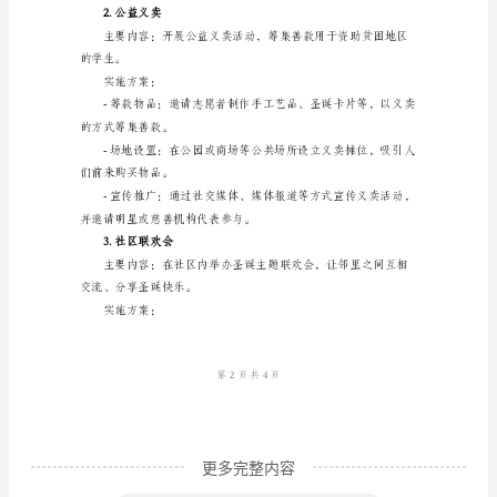
2024
年
持。
圣
诞
传，吸引更多人参与活动。
节
三、活动内容与实施方案
是
1.圣诞集市
一
个
重
要
的
节
日，
更多完整内容