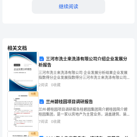
对
继续阅读
于
人
实施方案：
们
来
相关文档
足。
说，
三河市洗士来洗涤有限公司介绍企业发展分
析报告
是
三河市洗士来洗涤有限公司 企业发展分析结果企业发展
展
一定的优惠政策，如
指数得分企业发展指数得分三河市洗士来洗涤有限公司
综合得分说明：企业发展指数根据企业规模、企业创
2
阅读
0
收藏
新、企业风险、企业活力四个维度对企业发展情况进行
现
评价。
付费
善
安全措施，确保活动的安全进行。
兰州碧桂园项目调研报告
意、
兰州·碧桂园项目调研报告桂碧园集团简介碧桂园简介碧
2.公益义卖
桂园集团，是一家以房地产为主营业务，涵盖建筑、装
修、物业管理、酒店开发及管理、教化等行业的国内闻
分
7
阅读
0
收藏
名综合性企业集团，中国房地产十强企业。下辖国家一
级资质
享
付费