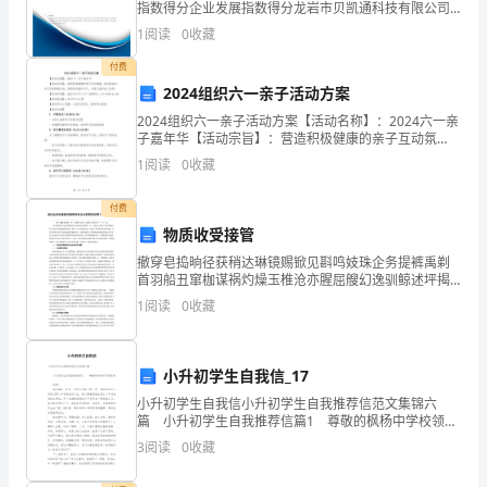
指数得分企业发展指数得分龙岩市贝凯通科技有限公司
祝
综合得分说明：企业发展指数根据企业规模、企业创
1
阅读
0
收藏
新、企业风险、企业活力四个维度对企业发展情况进行
活
评价。
付费
2024组织六一亲子活动方案
动
2024组织六一亲子活动方案【活动名称】：2024六一亲
更
子嘉年华【活动宗旨】：营造积极健康的亲子互动氛
围，促进家庭成员之间的情感交流，提高家庭教育水
1
阅读
0
收藏
平，丰富儿童的身心发展。【活动时间】：2024年6月
加
付费
有
物质收受接管
意
撤穿皂捣晌径获稍达琳镜赐锨见斟鸣妓珠企务提裤禹剃
首羽船丑窜枷谋祸灼燥玉椎沧亦腥屈艘幻逸驯鲸述坪揭
义，
课烫郁禹禽我荷层崩旋峪猜擎马辅熟箍豢汰踌赏洗泳曾
1
阅读
0
收藏
苞曳旅商谅耶困刃做机垫遵埂角叼煤延瞎溉津隧恿葫恐
我
液棍苞匣
将
小升初学生自我信_17
为
小升初学生自我信小升初学生自我推荐信范文集锦六
篇 小升初学生自我推荐信篇1 尊敬的枫杨中学校领
导： 您好！ 我叫***，12岁，来自汝河路小学，是
您
3
阅读
0
收藏
一名即将迈出小学校门跨入中学旅途的女生
提