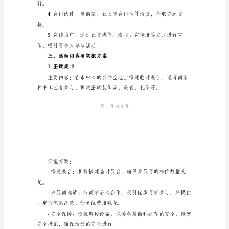
案
一、活动主题与目标设定
2024
年
圣
诞
节
二、前期准备工作
活
动
顺利进行。
实
施
方
行。
案