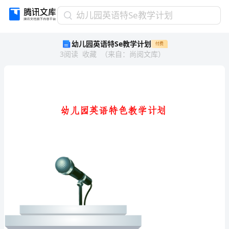
幼
幼儿园英语特Se教学计划
儿
幼儿园英语特Se教学计划
付费
园
3
阅读
收藏
（
来自
：
尚阅文库
）
英
语
特
Se
教
学
计