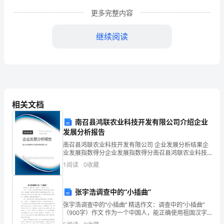
经
更多完整内容
过
继续阅读
一
年
多
的
相关文档
英
南召县鸿联农业科技开发有限公司介绍企业
语
发展分析报告
学
南召县鸿联农业科技开发有限公司 企业发展分析结果企
业发展指数得分企业发展指数得分南召县鸿联农业科技
开发有限公司综合得分说明：企业发展指数根据企业规
习,
1
阅读
0
收藏
模、企业创新、企业风险、企业活力四个维度对企业发
展情
实
张宇浩调查中的“小插曲”
践
张宇浩调查中的“小插曲” 精选作文：调查中的“小插曲”
（900字）作文 作为一个中国人，能正确使用祖国汉字
证
是基本原则，但近些年来，各种滥用，错用汉字的商家