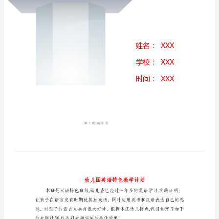
划
幼
儿
园
英
语
特
色
教
学
计
划