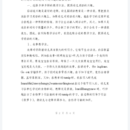
本
班
是
双
语
特
色
班
级,
幼
儿
皆
第页共页
16
已