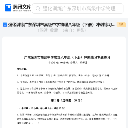
强
强化训练广东深圳市高级中学物理八年级（下册）冲刺练习专题练习A卷（附答案详解）
化
强化训练广东深圳市高级中学物理八年级（下册）冲刺练习专题练习A卷（附答案详解）
付费
训
1
阅读
收藏
（
来自
：
豆柴
）
练
广
东
深
圳
市
高
考生注意：