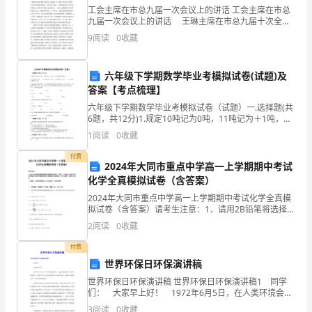
高
工会主席在市总九届一次会议上的讲话 工会主席在市总
九届一次会议上的讲话 王琳主席在市总九届十次全委
级
会议上的讲话 各位委员、同志们： 今天我们召开市
9
阅读
0
收藏
总九届十次全委会，替补了九届常委、副主席，
中
学
六年级下学期数学毕业考模拟试卷(试题)及
答案【考点梳理】
物
六年级下学期数学毕业考模拟试卷（试题）一.选择题(共
6题，共12分)1.规定10吨记为0吨，11吨记为＋1吨，则
理
下列说法错误的是（ ）。 A.8吨记为－8吨 B.15吨记为
1
阅读
0
收藏
＋5吨 C.6
八
A．F＝F
甲乙
付费
2024年大同市重点中学高一上学期期中考试
年
化学全真模拟试卷（含答案）
B．甲、乙绳子自由端移动的速度相同
级
2024年大同市重点中学高一上学期期中考试化学全真模
C．甲、乙两个拉力的功率相同
拟试卷（含答案）请考生注意：1．请用2B铅笔将选择题
（下
答案涂填在答题纸相应位置上，请用0．5毫米及以上黑
2
阅读
0
收藏
色字迹的钢笔或签字笔将主观题的答案写在答题纸相
D．乙滑轮组的额外功多
册）
付费
世界环保日环保演讲稿
冲
世界环保日环保演讲稿 世界环保日环保演讲稿1 同学
刺
们： 大家早上好！ 1972年6月5日，在人类环境会议
A．做功多的机械，功率一定大
上，通过了著名的《人类环境宣言》。同年10月，第27
3
阅读
0
收藏