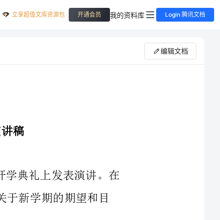
立享超值文库资源包
我的资料库
开通会员
Login 腾讯文档
编辑文档
大家好！我是XXX，很荣幸能够在这个开学典礼上发表演讲。在
的期望和目
首先，我想告诉大家开学典礼对于我们每一个人来说都是一个新
的起点。新的学期意味着新的开始、新的机会。我们可以抱着全新的