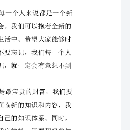
心态，以更加积极向上的姿态投入到学习和生活中。希望大家能够时
刻保持一颗对知识的渴望，对未来的憧憬。不要忘记，我们每一个人
都有无限的潜力，只要我们愿意去挖掘和发掘，就一定会有意想不到
其次，我想提醒大家要珍惜时间。时间是最宝贵的财富，我们要
学会合理利用时间。在新的学期里，我们将面临新的知识和内容，我
们要做到及时复习和预习，不断巩固与拓展自己的知识体系。同时，
我们也要合理规划自己的课余时间，不仅要适度放松，还要积极参与
各种活动，提升自己的综合素质。相信时间的积累和努力的付出一定
另外，我想强调团结合作的重要性。作为一个集体，每一个人都
助，共同进