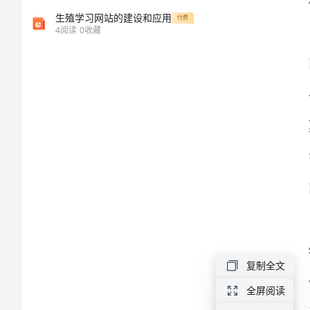
中
生殖学习网站的建设和应用
付费
4
阅读
0
收藏
学
生
开
的收获。
学
典
礼
演
讲
稿
各
复制全文
位
全屏阅读