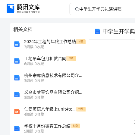
中
学
相关文档
中学生开学典
生
2024年工程的年终工作总结
付费
开
3
阅读
0
收藏
工地吊车包月租赁合同
学
付费
6
阅读
0
收藏
典
杭州宗库信息技术有限公司介绍企业发展分析报告
3
阅读
0
收藏
礼
义乌市梦琴饰品有限公司介绍企业发展分析报告
3
阅读
0
收藏
演
标。
仁爱英语八年级上unit4topic1sectiona课件
付费
讲
4
阅读
0
收藏
学校十月份德育工作总结
付费
稿
5
阅读
0
收藏