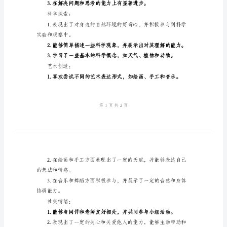
语
幼
语言表达：
儿
小
班
成
己。
绩
单
数学思维：
上
的
评
语