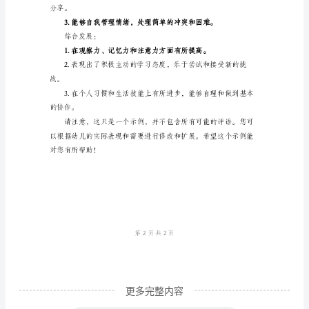
科学探索：
非
常
感
实验和观察中。
谢
您
提
艺术创造：
供
的
任
务，
但
是
更多完整内容
生