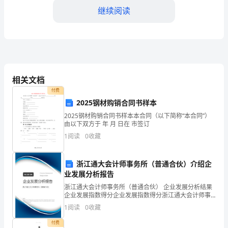
成
继续阅读
5500
字
的
的想法和情感。
文
相关文档
付费
本
2025钢材购销合同书样本
协调能力。
是
2025钢材购销合同书样本本合同（以下简称“本合同”）
由以下双方于 年 月 日在 市签订
社交情绪：
不
1
阅读
0
收藏
太
浙江通大会计师事务所（普通合伙）介绍企
现
业发展分析报告
实
浙江通大会计师事务所（普通合伙） 企业发展分析结果
分享。
企业发展指数得分企业发展指数得分浙江通大会计师事
的。
务所（普通合伙）综合得分说明：企业发展指数根据企
1
阅读
0
收藏
业规模、企业创新、企业风险、企业活力四个维度对企
我
业发
付费