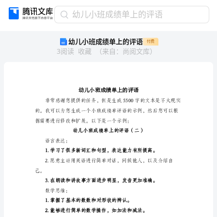
幼
幼儿小班成绩单上的评语
儿
幼儿小班成绩单上的评语
付费
小
3
阅读
收藏
（
来自
：
尚阅文库
）
班
成
绩
单
上
的
评