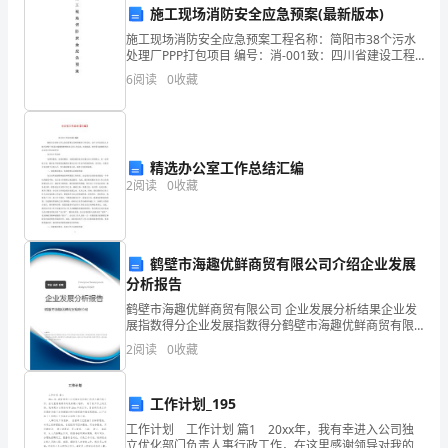
综合发展：
施工现场消防安全应急预案(最新版本)
可
施工现场消防安全应急预案工程名称：简阳市38个污水
以
处理厂PPP打包项目 编号：消-001致：四川省建设工程
监理有限公司我方已根据施工合同的有关规定完成了简
6
阅读
0
收藏
为
战。
您
生
精选办公室工作总结汇编
2
阅读
0
收藏
的协作。
成
一
鹤壁市海趣优鲜商贸有限公司介绍企业发展
个
分析报告
小
鹤壁市海趣优鲜商贸有限公司 企业发展分析结果企业发
对您有所帮助！
展指数得分企业发展指数得分鹤壁市海趣优鲜商贸有限
班
公司综合得分说明：企业发展指数根据企业规模、企业
2
阅读
0
收藏
创新、企业风险、企业活力四个维度对企业发展情况进
成
行评
工作计划_195
绩
工作计划 工作计划 篇1 20xx年，我有幸进入公司独
单
立优化部门负责人事行政工作，在这里感谢领导对我的