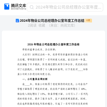
2024
2024年物业公司总经理办公室年度工作总结
年
2024年物业公司总经理办公室年度工作总结
付费
物
2
阅读
收藏
（
来自
：
尚阅文库
）
业
公
司
总
经
理
尊敬的董事会成员
办