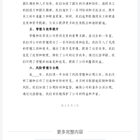
二、营销与推广
物
业
公
司
总
经
理
三、客户服务与满意度
办
公
室
年
度
更多完整内容
工