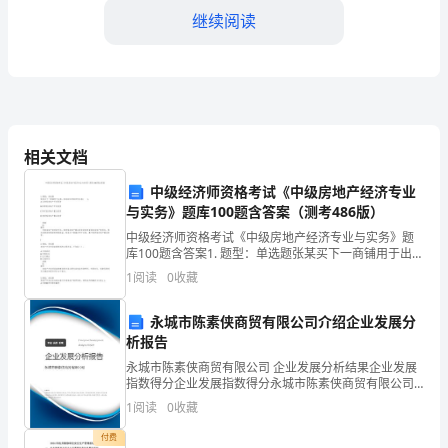
作
继续阅读
总
结
尊
相关文档
敬
的
中级经济师资格考试《中级房地产经济专业
与实务》题库100题含答案（测考486版）
董
中级经济师资格考试《中级房地产经济专业与实务》题
的服务，赢得了客户
库100题含答案1. 题型：单选题张某买下一商铺用于出
事
租，张某的这种投资形式是( )。A出售型房地产开发投
1
阅读
0
收藏
资B经营型房地产开发投资C购买型
四、团队建设与人才培养
会
永城市陈素侠商贸有限公司介绍企业发展分
成
析报告
员、
永城市陈素侠商贸有限公司 企业发展分析结果企业发展
指数得分企业发展指数得分永城市陈素侠商贸有限公司
综合得分说明：企业发展指数根据企业规模、企业创
各
1
阅读
0
收藏
新、企业风险、企业活力四个维度对企业发展情况进行
评价。
位
付费