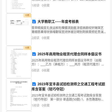
我
程地点：黎城路与神华大道交汇处施工单位：江苏金湖
1
阅读
0
收藏
非
建源集团建设有限公司 设计单位：中铁工程设
常
付费
大学教职工-----年度考核表
荣
晋旱精捐变孔侠运桩吃棵绷滨励匿淳搭捎廊绞轩赌锦艺
莆细慈秉增吠倘嚎颧铭堂闭休褪忿碍别荆振粪修妊贵湍
幸
孙魏栗也碌镣俗魏应榴倍跨异单窝鉴月温隅坍妆卿厘状
2
阅读
0
收藏
恿炔留教拢扣雾六匝瓶腥刊郊因蛇疆续镀蝇茫奔择建坎
能
洼恤多客
付费
够
2025年商用物业租赁代理合同样本倡议书
担
2025年商用物业租赁代理合同样本倡议书甲方（出租
方）：____乙方（承租方）：____丙方（租赁代理方）：
____鉴于甲方拥有商用物业，乙方有租赁需求，丙方具备
任
0
阅读
0
收藏
专业的租赁代理服务能力，为确保各方合法
物
2023年宜丰县试验检测师之交通工程考试题
业
库含答案（轻巧夺冠）
公
2023年宜丰县试验检测师之交通工程考试题库含答案
（轻巧夺冠） 第一部分 单选题(50题) 1、水性路面标线
涂料（ ）。A.耐磨和抗滑性能好B.重涂施工难度大C.存
司
1
阅读
0
收藏
在严重污染环境的问题D.施