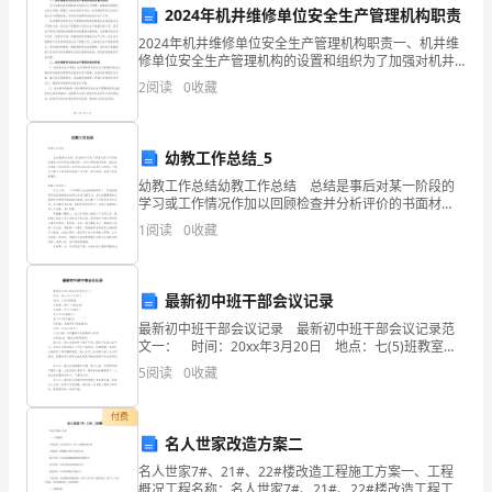
2024年机井维修单位安全生产管理机构职责
同
2024年机井维修单位安全生产管理机构职责一、机井维
修单位安全生产管理机构的设置和组织为了加强对机井
事：
维修单位的安全生产管理，确保机井维修作业安全可
五、管理与效率提升
2
阅读
0
收藏
靠，保障工人的生命财产安全，机井维修单位应当设立
大
安全生
家
幼教工作总结_5
好！
幼教工作总结幼教工作总结 总结是事后对某一阶段的
学习或工作情况作加以回顾检查并分析评价的书面材
回
料，它可以促使我们思考，因此好好准备一份总结吧。
1
阅读
0
收藏
你所见过的总结应该是什么样的？下面是小编为大家收
顾
集的
过
最新初中班干部会议记录
最新初中班干部会议记录 最新初中班干部会议记录范
去
六、风险管理与合规
文一： 时间：20xx年3月20日 地点：七(5)班教室
主持者：杨××(班主任) 出席者：申××(班长) 周××(纪
的
5
阅读
0
收藏
律委员)
一
付费
名人世家改造方案二
年，
名人世家7#、21#、22#楼改造工程施工方案一、工程
概况工程名称：名人世家7#、21#、22#楼改造工程工