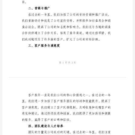
公
室
年
业公司的工作进行的年度总结：
度
一、公司整体业绩回顾
工
作
总
结
2024
目。
年