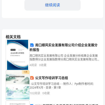
就
继续阅读
将
迎
来
之末，百日之首。
中
hundreddays.)
相关文档
考
周口顺风实业发展有限公司介绍企业发展分
的
析报告
周口顺风实业发展有限公司 企业发展分析结果企业发展
洗
指数得分企业发展指数得分周口顺风实业发展有限公司
转载，请注明出处：
综合得分说明：企业发展指数根据企业规模、企业创
4
阅读
0
收藏
礼，
新、企业风险、企业活力四个维度对企业发展情况进行
评价。
付费
可
公文写作培训学习总结
以
- 公文写作培训学习总结 - - 制作人：Ppt制作者时间：
2024年X月 - 目录 - 第1章
摆
102
阅读
0
收藏
脱