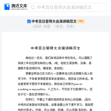
中
中考百日誓师大会演讲稿范文
考
中考百日誓师大会演讲稿范文
付费
百
2
阅读
收藏
（
来自
：
豆柴
）
日
誓
师
大
会
演
讲