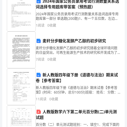
2024年国家公务员录用考试行测数量关系选
了
词选择专用题库带答案（预热题）
持
2024年国家公务员录用考试行测数量关系选词选择专用
题库第一部分 单选题(200题)1、有一个五位数，左边的
续
三位数比右边的两位数的4倍还多4，如果把右边两位数
1
阅读
0
收藏
移到最前面，新的五位数比原来的2倍还多1
三
麦秆分步糖化发酵产乙醇的初步研究
年
麦秆分步糖化发酵产乙醇的初步研究随着全球环境问题
的
的日益突出，可再生能源生产技术的研究和开发成为了
各国政府和科研机构的重要关注领域。作为可再生能源
7
阅读
0
收藏
左
的一种，生物乙醇因其低碳、可持续等特性受到了广泛
关注。然
顾
新人教版四年级下册《道德与法治》期末试
卷【参考答案】
右
新人教版四年级下册《道德与法治》期末试卷【参考答
盼
案】(时间：60分钟，总分100分)班级： 姓名： 分数：
一、填空题（共20分）1、大米的生
11
阅读
0
收藏
的
心
人教版数学六下第二单元百分数(二)单元测
试题
情。
百分数（二）单元测试题班别：一、填空1．完成下面的