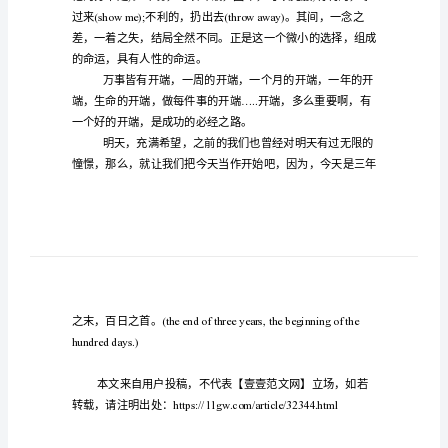
稿
(
范
文
中
考
it.nothingisimpossible)
百
日
在于它一直在坚持做什么。
誓
师
大
会