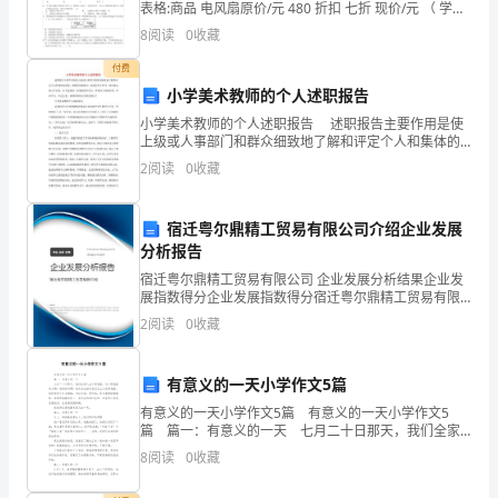
表格:商品 电风扇原价/元 480 折扣 七折 现价/元 （ 学
(唉，
号： 姓名： 成绩： 微波炉 洗衣机 电视机 ） （七五
8
阅读
0
收藏
折)6002500（2125）
轻
付费
松
小学美术教师的个人述职报告
小学美术教师的个人述职报告 述职报告主要作用是使
又
上级或人事部门和群众细致地了解和评定个人和集体的
政绩、预测其发展潜力，促使其忠于职守、更好地完成
2
阅读
0
收藏
紧
工作任务。以下是我的一份述职报告范文，希望对大
张
宿迁粤尔鼎精工贸易有限公司介绍企业发展
啊，
分析报告
宿迁粤尔鼎精工贸易有限公司 企业发展分析结果企业发
没
展指数得分企业发展指数得分宿迁粤尔鼎精工贸易有限
公司综合得分说明：企业发展指数根据企业规模、企业
2
阅读
0
收藏
事，
创新、企业风险、企业活力四个维度对企业发展情况进
行评
易
有意义的一天小学作文5篇
建
有意义的一天小学作文5篇 有意义的一天小学作文5
篇 篇一：有意义的一天 七月二十日那天，我们全家
联
人去了荷花园。这个荷花园真大啊！我好惊讶啊！我从
8
阅读
0
收藏
来也没有见过这么大的荷花园。我还看到了许多蜻蜓
不