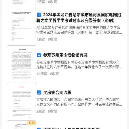
2
阅读
0
收藏
说:“ 南开不仅使我学到了扎实的科学文化知识
落
2024年黑龙江省哈尔滨市通河县国家电网招
里，
聘之文学哲学类考试题库及完整答案（必刷）
喜
2024年黑龙江省哈尔滨市通河县国家电网招聘之文学哲
也许早就改变的模样。
学类考试题库及完整答案（必刷） 第一部分 单选题(50
你
题) 1、“用事实说话”这一提法的原创文本是（）A.《红军
1
阅读
0
收藏
宣传工作问题》B.《〈湘江评论
的
参观苏州革命博物馆有感
喜，...
参观苏州革命博物馆有感参观苏州革命博物馆有感XX年
如
是抗战胜利六十五周年，在这一年我也去了一次苏州革
命博物馆踏入馆内，让人不禁想到，在苏州这块土地
18
阅读
0
收藏
果
上，无数革命先烈曾喷洒热血的那段悠久而凝重的历史
而肃然起
觉
买房签合同流程
得
买房签合同流程 合同的内容由当事人约定，依合同的
具体含义不同而有所不同。合同作为一种民事法律关系
写
来说，合同的内容是指当事人享有的债权和承担的债务;
2
阅读
0
收藏
合同作为一种法律文书来说，合同的内容是指据以确定
得
合同
付费
不