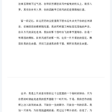
写
觉得写得不错，记得转发分享哦！
繁
华
的
考！
初
三
最
篇一：繁华落尽（初三/1000字）
新
作
文
摘
要：