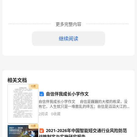
静
静
的
更多完整内容
打
继续阅读
捞，
你
是
一
相关文档
曲
付费
自信伴我成长小学作文
无
自信伴我成长小学作文 自信是巍巍的大楼的栋梁，没
有它，人生就只是一堆散乱的砖瓦；自信是滔滔大江的
法
河床，没有它，就只有一片泛滥的波浪。自信是成功的
2
阅读
0
收藏
根本，自信伴我成长。 又一次，区里就行朗读比赛。
续
付费
出
2021-2026年中国智能短交通行业风险防范
战略制定与实施研究报告