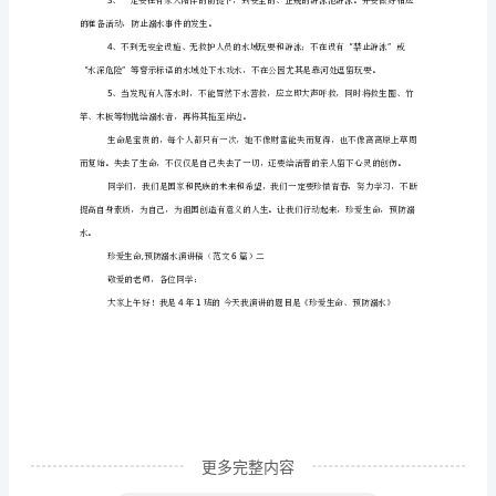
溺
6
有近个是因为溺水身亡的。
水
演
“”
讲
稿
（范
文
6
篇）
夏
天
是
更多完整内容
酷