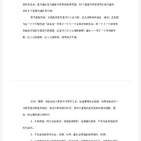
稿
大家。
（范
,6
珍爱生命预防溺水演讲稿（
文
亲爱的老师们、同学们：
6
大家好！
篇）
珍
爱
生
命,
预
防