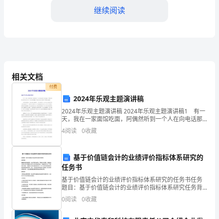
热
继续阅读
的，
它
的
相关文档
酷
付费
此，在这里我倡议同学们：
热
2024年乐观主题演讲稿
牵
2024年乐观主题演讲稿 2024年乐观主题演讲稿1 有一
1
天，我在一家面馆吃面，阿偶然听到一个人在向电话那
头不住的抱怨，不断的诉说别人如何对自己不公平，他
引
4
阅读
0
收藏
校外活动。
人如何的愚蠢。同时还认为自己目前的不幸使他人
着
2
基于价值链会计的业绩评价指标体系研究的
多
任务书
3
少
基于价值链会计的业绩评价指标体系研究的任务书任务
题目：基于价值链会计的业绩评价指标体系研究任务背
的准备活动，防止溺水事件的发生。
景：随着经济的快速发展，企业不断向全球化、网络化
人
0
阅读
0
收藏
方向发展，传统的会计体系已经不能满足企业对于财务
信息的需
去