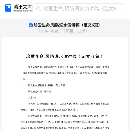
珍
珍爱生命,预防溺水演讲稿（范文6篇）
爱
珍爱生命,预防溺水演讲稿（范文6篇）
生
1
阅读
收藏
（
来自
：
豆柴
）
命,
预
防
溺
水
演
讲