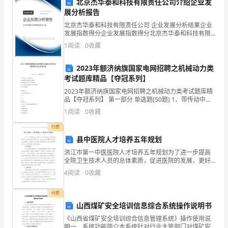
北京杰华泰和科技有限责任公司介绍企业发
“”
展分析报告
沟
北京杰华泰和科技有限责任公司 企业发展分析结果企业
5
渠、
发展指数得分企业发展指数得分北京杰华泰和科技有限
责任公司综合得分说明：企业发展指数根据企业规模、
1
阅读
0
收藏
去
企业创新、企业风险、企业活力四个维度对企业发展情
竿、木板等物抛给溺水者，再将其拖至岸边。
况进
江
2023年额济纳旗国家电网招聘之机械动力类
考试题库精品【夺冠系列】
河
2023年额济纳旗国家电网招聘之机械动力类考试题库精
品【夺冠系列】 第一部分 单选题(50题) 1、带传动中，
湖
弹性滑动( )A.在张紧力足够时可以避免B.在传递功率较小
1
阅读
0
收藏
时可以避免C.在小带轮
海
付费
中
县中医院人才培养五年规划
水。
洪江市第一中医医院人才培养五年规划为了进一步提高
游
全院卫生技术人员的总体素质，促进医院的发展，更好
地为群众提供安全、有效、方便、价廉的中医药医疗卫
,6
珍爱生命预防溺水演讲稿（
泳、
4
阅读
0
收藏
生服务，依据《中华人民国中医药条例》、《南省中医
药条例》
嬉
敬爱的老师，各位同学：
付费
山西煤矿安全培训信息综合系统操作说明书
戏？
41
《山西省煤矿安全培训综合信息管理系统》操作使用说
明一、系统功能简介本系统针对行业主管部门对煤矿安