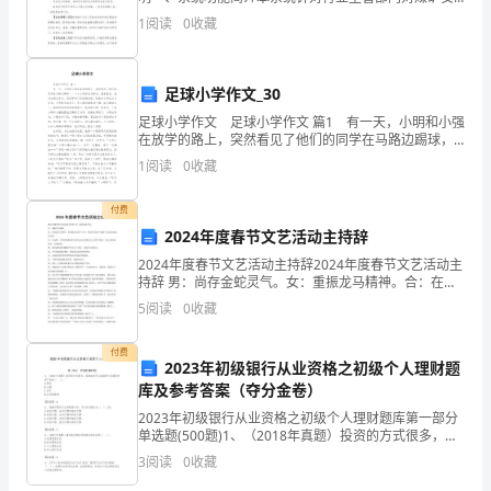
下
全培训信息统计、岗位配备和持证上岗监管工作的需
1
阅读
0
收藏
要，采用网络数据库方式，融合人员基本信息、岗位人
面
员配备、资
是
足球小学作文_30
小
足球小学作文 足球小学作文 篇1 有一天，小明和小强
在放学的路上，突然看见了他们的同学在马路边踢球，
编
一个小小的球在马路边，滚来滚去，他们也想去参加，
1
阅读
0
收藏
突然那守门员没接住球，球就向小明这边飞过来，小
帮
付费
大
2024年度春节文艺活动主持辞
家
2024年度春节文艺活动主持辞2024年度春节文艺活动主
持辞 男：尚存金蛇灵气。女：重振龙马精神。合：在座
的各位领导，各位朋友大家下午好。机电科2024年度春
整
5
阅读
0
收藏
节文艺活动现在开始。女：在这样一个辞旧迎新
理
付费
2023年初级银行从业资格之初级个人理财题
的
库及参考答案（夺分金卷）
珍
2023年初级银行从业资格之初级个人理财题库第一部分
单选题(500题)1、（2018年真题）投资的方式很多，普
通家庭可以直接进行实物投资的不包括（ ）。A.黄金B.
爱
3
阅读
0
收藏
白银C.房产D.企业