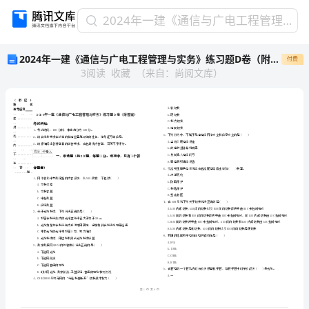
2024
2024年一建《通信与广电工程管理与实务》练习题D卷（附答案）
年
2024年一建《通信与广电工程管理与实务》练习题D卷（附答案）
付费
一
3
阅读
收藏
（
来自
：
尚阅文库
）
建
《通
信
与
广
电
工
省