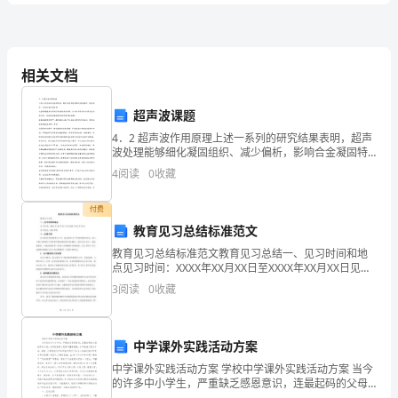
C.中继数量
卷
D.信道数量
（附
相关文档
2、关于光缆接续，下列说法正确的是()
答
超声波课题
4．2 超声波作用原理上述一系列的研究结果表明，超声
案）
波处理能够细化凝固组织、减少偏析，影响合金凝固特
C.带状光缆的光纤带预留S弯，变为维修
性。这些都是超声波作用于金属凝固过程时，产生的多
4
阅读
0
收藏
种效应及其引发的压力场、流动场和温度场等共同作用
2024
D.光缆接续时，用熔接机测试光缆接续质量
的结
付费
年
教育见习总结标准范文
A.不能用光缆
一
教育见习总结标准范文教育见习总结一、见习时间和地
点见习时间：XXXX年XX月XX日至XXXX年XX月XX日见习
B.不能用微波
建
地点：XXX学校二、总结内容在这段时间的教育见习中，
3
阅读
0
收藏
我全面参与了学校的教学活动，深入了解了
C.不能用普通的电缆
《通
信
中学课外实践活动方案
中学课外实践活动方案 学校中学课外实践活动方案 当今
与
的许多中小学生，严重缺乏感恩意识，连最起码的父母
的养育之恩，老师的教育之恩都不懂得感激。中华民族