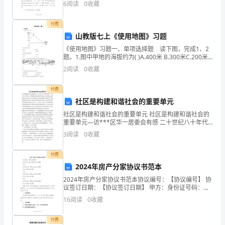
广
6
阅读
0
收藏
文明五千年，感恩、行孝是我们中华民族文
电
付费
山教版七上《使用地图》习题
工
《使用地图》习题一、单项选择题 读下图，完成1、2
程
题。1.图中甲地的海拔约为( )A.400米 B.300米C.200米
D.无法测得2.甲乙两地的相对高度约为( )
2
阅读
0
收藏
管
B.二
付费
理
社区是构建和谐社会的重要单元
C.三
与
社区是构建和谐社会的重要单元 社区是构建和谐社会的
D.四
重要单元—访***区华一居委会有感 二十世纪八十年代
实
以来，我国城市现代化进程突飞猛进。不同经济成分的
3
阅读
0
收藏
快速开展、城市人口的大量增加以及社会阶层的不断分
务》
化
A.光纤长度测量
付费
练
2024年房产分家协议书范本
B.光纤单盘损耗测量
习
2024年房产分家协议书范本协议编号：【协议编号】 协
议签订日期：【协议签订日期】 甲方：身份证号码：
【甲方身份证号码】住址：【甲方住址】乙方：身份证
题
D.光纤后向散射信号曲线观察
16
阅读
0
收藏
号码：【乙方身份证号码】住址：【乙方住址】丙方：
身
D
1
付费