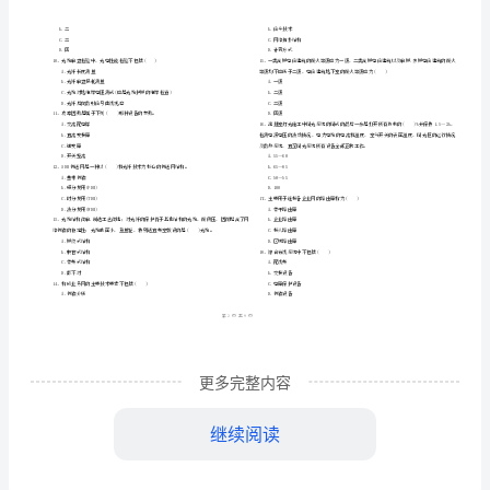
市
（
区）
程
姓名
考
准
证号
管
………
年
建《通信与广电工程管理与实务》练习题
卷
2024
一
D
（
密
……….………
理
…
考试须知
：
封
………………
与
1、考试时间：180分钟，本卷满分为120分。
…
线
………………
实
…
内
……..………
………
务》
不
………………
单选题
共
题
每题
分
选项中
只有
一、
（
20
，
1
。
，
1
…….
练
准
………………
合题意）
答
…….
习
更多完整内容
题
……………
化
1、网络优
题
继续阅读
A.交换效率
D
B.交换容量