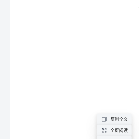
全
管
理
制
度
易
制
等。
毒
危
复制全文
化
全屏阅读
学