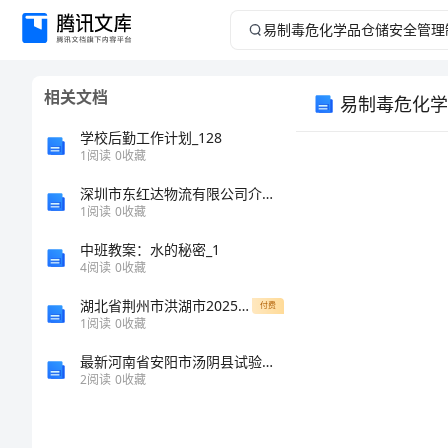
易
制
相关文档
易制毒危化学
毒
学校后勤工作计划_128
危
1
阅读
0
收藏
深圳市东红达物流有限公司介绍企业发展分析报告
化
1
阅读
0
收藏
学
中班教案：水的秘密_1
4
阅读
0
收藏
品
湖北省荆州市洪湖市2025年八年级数学上学期期中复习检测试题含解析
付费
1
阅读
0
收藏
仓
最新河南省安阳市汤阴县试验检测师之交通工程考试题库精品【模拟题】
储
2
阅读
0
收藏
内容：
安