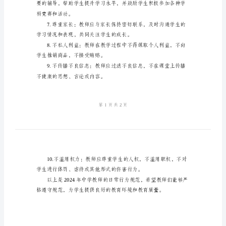
2024
中
学
教
师
日
常
行
为
规
以
下
是