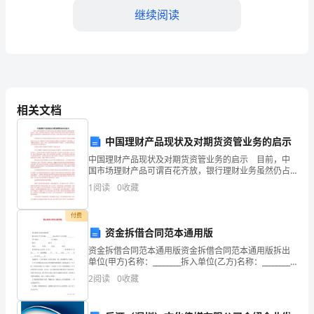
范：
继续阅读
1.
尊
重
学
相关文档
生：
中国理财产品现状及对期货资管业务的启示
教
中国理财产品现状及对期货资管业务的启示 目前，中
师
国市场理财产品可谓百花齐放，银行理财业务虽然仍占
有绝对优势，但信托、券商、基金也在奋起直追，期货
1
阅读
0
收藏
应
公司资管业务开展后正迎来飞速发展。期货公司需要借
鉴上述
尊
付费
资金拆借合同范本通用版
重
资金拆借合同范本通用版资金拆借合同范本通用版拆出
单位(甲方)名称：________拆入单位(乙方)名称：________
学
开户银行：________________开户银行：___________
2
阅读
0
收藏
生