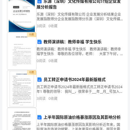
的
乐源（深圳）文化传媒有限公司介绍企业发
展分析报告
人
乐源（深圳）文化传媒有限公司 企业发展分析结果企业
发展指数得分企业发展指数得分乐源（深圳）文化传媒
格，
有限公司综合得分说明：企业发展指数根据企业规模、
3
阅读
0
收藏
企业创新、企业风险、企业活力四个维度对企业发展情
不
况进
付费
歧
教师演讲稿：教师幸福 学生快乐
教师演讲稿：教师幸福 学生快乐 教师演讲稿：教师幸
视、
福学生快乐 尊敬的各位领导，老师： 大家下午好，
今天我演讲的题目的是我对《教师幸福学生快乐》的理
0
阅读
0
收藏
不
解。 每当谈论这个话题
排
付费
员工转正申请书2024年最新版格式
斥、
员工转正申请书2024年最新版格式员工转正申请书2024
不
年1 尊敬的领导： 我叫__，很荣幸于___年__月__号加入__
集团，成为__汽车有限公司生产制造部的一分子。 冬去
3
阅读
0
收藏
春
体
罚、
上半年国际原油价格暴涨原因及其影响分析
不
上半年国际原油价格暴涨原因及其影响分析近年来，国
际原油市场波动频繁，上半年更是价格暴涨，原因主要