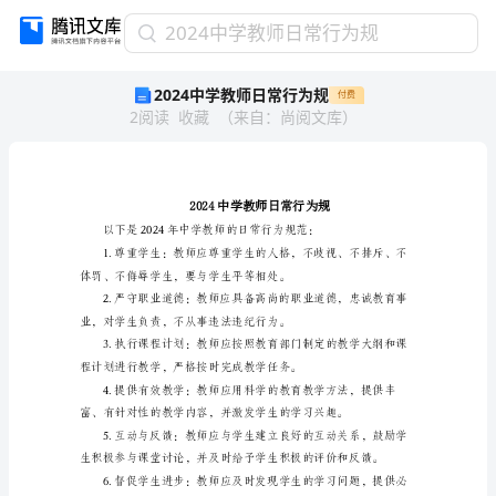
2024
2024中学教师日常行为规
中
2024中学教师日常行为规
付费
学
2
阅读
收藏
（
来自
：
尚阅文库
）
教
师
日
常
行
为
规