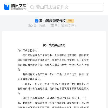
黄
黄山国庆游记作文
山
黄山国庆游记作文
付费
国
3
阅读
收藏
（
来自
：
贤阅文档
）
庆
游
记
作
文
黄
黄山国庆游记作文
山