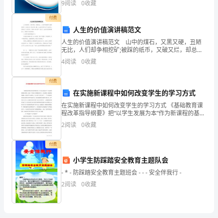
9
阅读
0
收藏
业风险、企业活力四个维度对企业发展情况进行评价。
力。
该企
付费
人生的价值演讲稿范文
那
人生的价值演讲稿范文 山中的煤石，又黑又硬，丑陋
要
无比，人们却争相挖矿;被踩的纸币，又破又烂，却总还
有人要。人生的价值不在于外在形式，而取决于人的内
4
阅读
0
收藏
怎
在。下面给大家分享一些关于人生的价值演讲稿范文，
希望
么
付费
在实施新课程中如何改变学生的学习方式
写
在实施新课程中如何改变学生的学习方式 《基础教育课
程改革指导纲要》把“以学生发展为本”作为新课程的基本
好
理念，提出“改变过于强调接受学习、死记硬背，机械训
2
阅读
0
收藏
练的现状，倡导学生主动参与、乐于研究、勤于
作
付费
文
小学生防踩踏安全教育主题队会
呢？
- * - 防踩踏安全教育主题班会 - - - 安全伴我行 -
以
2
阅读
0
收藏
下