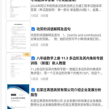
文
2024年阳江市阳西县试验检测师之交通工程考试题库带
答案（考试直接用） 第一部分 单选题(50题) 1、金属材
可
料的强度性能试验值修约至()。
1
阅读
0
收藏
A.0.5MPaB.1MPaC.5MPaD.10MPa
以
功劳的词语解释及造句
提
功劳的词语解释及造句 1、[merits and contribution]
高
对事业的贡献。 例：她的功劳可不小啊!将来我们的事
业完成了，你的功劳是不会忘记的。——茅盾《春
4
阅读
0
收藏
天》 2、[cred
我
付费
们
八年级数学上册 11.3 多边形及其内角和专题
训练 （新版）新人教版
的
11.3多边形及其内角和专题一 根据正多边形的内角或外
语
角求值1．若一个正多边形的每个内角为150°，则这个正
多边形的边数是（ ） A．12 B．11 C．10 D．92．一
1
阅读
0
收藏
个
言
石家庄苒悠商贸有限公司介绍企业发展分析
组
报告
织
石家庄苒悠商贸有限公司 企业发展分析结果企业发展指
数得分企业发展指数得分石家庄苒悠商贸有限公司综合
能
得分说明：企业发展指数根据企业规模、企业创新、企