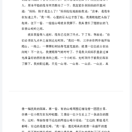
国
庆
游
助。
记
作
人开着车去黄山游玩。
文
黄
山
山。
国
庆
游
记
作