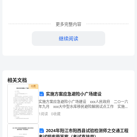
中，
大
更多完整内容
家
都
继续阅读
跟
打
过
交
相关文档
付费
道
实施方案应急避险小广场建设
吧，
实施方案应急避险小广场建设 xxx人民政府 二○一六
年九月 xxx大中型水库移民避险解困试点工作 实施方
借
案 根据河南省政府移民办、发改委及财政厅《关于郑
山的美景真是名不虚传呀！"
1
阅读
0
收藏
州等6市10县大中型水库移民避
助
2024年阳江市阳西县试验检测师之交通工程
作
次难忘的旅行。
考试题库带答案（考试直接用）