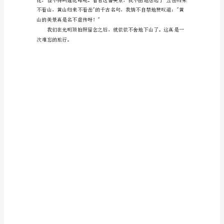
文
在
在崇山峻岭之间。
日
常
生
活
或
是
工
作
学
习