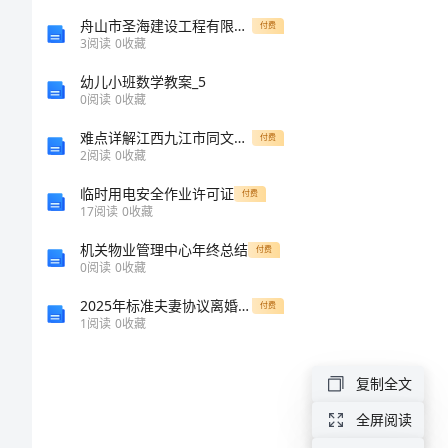
案
舟山市圣海建设工程有限公司介绍企业发展分析报告
付费
3
阅读
0
收藏
商
幼儿小班数学教案_5
0
阅读
0
收藏
场
难点详解江西九江市同文中学数学七年级上册第三章一元一次方程方程定向测评试卷（附答案详解）
双
付费
2
阅读
0
收藏
十
临时用电安全作业许可证
付费
一
17
阅读
0
收藏
促
机关物业管理中心年终总结
付费
0
阅读
0
收藏
销
2025年标准夫妻协议离婚书官方版
付费
活
1
阅读
0
收藏
动
复制全文
方
案
全屏阅读