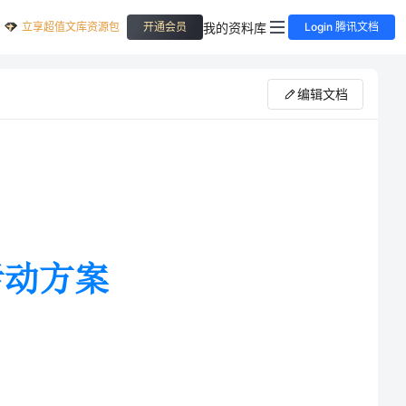
立享超值文库资源包
我的资料库
开通会员
Login 腾讯文档
编辑文档
入我们的视野，被电商打造成了一
。淘宝、京东、苏宁易购等等网络电商的强势之下，