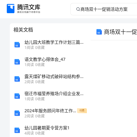
商
场
相关文档
商场双十一促
双
幼儿园大班教学工作计划三篇模板
十
1
阅读
0
收藏
语文教学心得体会_47
一
1
阅读
0
收藏
促
露天煤矿移动式破碎站结构参数和破碎工艺参数的研究的中期报告
2
阅读
0
收藏
销
宿迁市福莹养殖场介绍企业发展分析报告
1
阅读
0
收藏
活
2024年服务顾问年终工作总结标准范文
付费
动
2
阅读
0
收藏
幼儿园暑期夏令营方案1
方
4
阅读
0
收藏