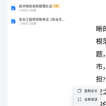
会
技术物资采购管理办法
付费
10
阅读
0
收藏
汇
安全工程师资格考试《安全生产管理知识》综合练习试卷B卷 附答案
13
阅读
0
收藏
总
优
选
化
妆
品
销
售
复制全文
工
全屏阅读