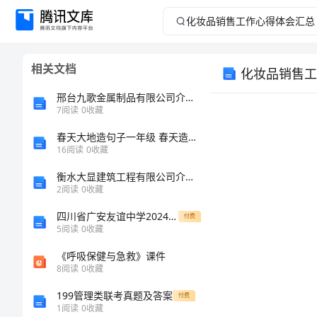
化
妆
相关文档
化妆品销售工
品
邢台九歌金属制品有限公司介绍企业发展分析报告
销
7
阅读
0
收藏
春天大地造句子一年级 春天造句子一年级(精选43句)
售
16
阅读
0
收藏
工
衡水大显建筑工程有限公司介绍企业发展分析报告
2
阅读
0
收藏
作
四川省广安友谊中学2024年物理高一上册期末教学质量检测模拟试题含解析
付费
5
阅读
0
收藏
心
《呼吸保健与急救》课件
得
8
阅读
0
收藏
199管理类联考真题及答案
付费
体
1
阅读
0
收藏