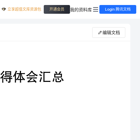
立享超值文库资源包
我的资料库
开通会员
Login 腾讯文档
编辑文档