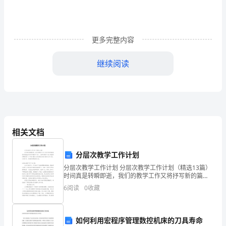
项
练
更多完整内容
习
1.
继续阅读
结
3“”
合
4?
（）你觉得夏天是什么仿照短文写一写。
课
4.
阅读短文，完成练习。
关怀
相关文档
文
193411
内
向陕北挺进。
分层次教学工作计划
容
分层次教学工作计划 分层次教学工作计划（精选13篇）
后，立即下马跑过去看望。
时间真是转瞬即逝，我们的教学工作又将抒写新的篇
“”
章，是时候抽出时间写写教学计划了。怎样写教学计划
完
6
阅读
0
收藏
才更能吸引眼球呢？以下是小编为大家收集
成
不，这是革命的马，
如何利用宏程序管理数控机床的刀具寿命
练
可是你是首长，我
“…………”