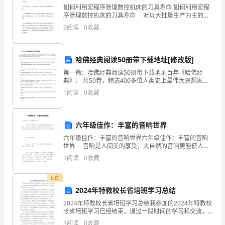
如何利用宏程序管理数控机床的刀具寿命 如何利用宏程
习。
序管理数控机床的刀具寿命 对以大批量生产为主的企
“……”
业来说，刀具的寿命管理是个比较重要的问题，它直接
9
阅读
0
收藏
“”
夏
关系到产品的制造成本控制、零件加工质量(由于刀具过
扛着背包扶着伤员，走在队伍中间。
天，
1______
哈佛经典阅读50册带下载地址[修改版]
2
树
3
第一篇：哈佛经典阅读50册带下载地址百年《哈佛经
典》， 共50卷，精选400多位人类史上最伟大思想家的
会说说吧！
木
136本专著。此处En8848的小编同学为大家整理了全套
1
阅读
0
收藏
下载，无下载的做了在线。众多经典，流传至今
长
5.
课内阅读。
得
六年级佳作：丰富的音响世界
葱
六年级佳作：丰富的音响世界六年级佳作：丰富的音响
的云朵。
世界 音响是人间美的享受，大自然的音响更能使人陶
葱
醉，我用心去倾听大自然的音响，去领略这奇妙的天籁
1
（
2
阅读
0
收藏
之音。下面请看语文迷整理的丰富的音响世界作文，希
2
（）照样子写词语。
茏
来来往往
______
______
______
付费
茏，
2024年特教校长省培班学习总结
____________
了天空的和。
2024年特教校长省培班学习总结我参加的2024年特教校
密
长省培班学习已经结束，通过一段时间的学习和交流，
6.
课外阅读，完成练习。
我感受到了其中的收获和成长。在这里，我将对这段学
3
阅读
0
收藏