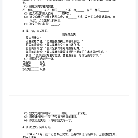
1.
结合课文内容完成练习。
课
外
阅
的，真像个美丽的大花坛。
1______
读
______
。
专
项
2.
阅读下文，回答问题
练
习
部
力。
1
（）把选文内容补充完整。
编