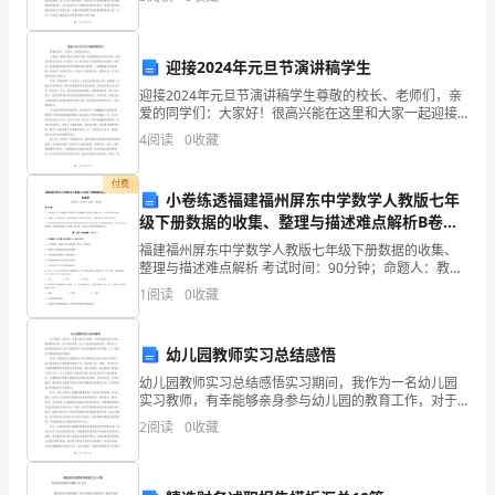
密
故乡的
习经历进行总结，总结如下：首先，这次省培班学习给
层
......
迎接2024年元旦节演讲稿学生
层
迎接2024年元旦节演讲稿学生尊敬的校长、老师们，亲
的
爱的同学们：大家好！很高兴能在这里和大家一起迎接
—
2024年的元旦节，我代表全体学生发言。过去的一年，
4
阅读
0
收藏
我们经历了很多的变化与挑战，但我们一直保持着坚韧
枝
付费
叶
小卷练透福建福州屏东中学数学人教版七年
级下册数据的收集、整理与描述难点解析B卷
把
（附答案详解）
福建福州屏东中学数学人教版七年级下册数据的收集、
森
整理与描述难点解析 考试时间：90分钟；命题人：教研
组考生注意：1、本卷分第I卷（选择题）和第Ⅱ卷（非选
1
阅读
0
收藏
择题）两部分，满分100分，考试时间90分钟2、
林
封
幼儿园教师实习总结感悟
得
幼儿园教师实习总结感悟实习期间，我作为一名幼儿园
实习教师，有幸能够亲身参与幼儿园的教育工作，对于
我而言是一次十分宝贵的实践机会。通过实习，我深刻
严
2
阅读
0
收藏
地感受到了幼儿园教师这个职业的重要性和责任感。以
下是我实
严