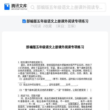
部
部编版五年级语文上册课外阅读专项练习
编
部编版五年级语文上册课外阅读专项练习
版
79
阅读
2
收藏
（
来自
：
豆柴
）
五
年
级
语
文
上
册