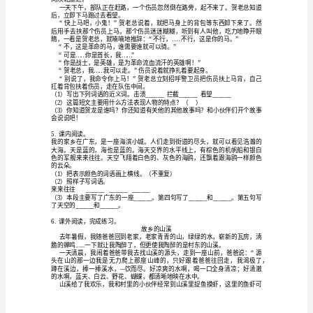
2______
（）选文介绍的是大自然的声音。
版
五
______
吹起，合奏出雄壮的乐曲。
4______
（）选文的中心句是：。
年
3.
读一读，完成练习。
级
快乐的
夏天是什么
?
语
文
上
册
1
（）根据短文内容连一连。
课
______
自由地歌唱
尽情地飞行
______
外
______
欢快地玩耍
阅
读
专