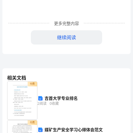
党
员
更多完整内容
经
组
继续阅读
织
考
察
一
相关文档
付费
年
后，
吉首大学专业排名
2
阅读
0
收藏
提
交。
付费
公
媒矿生产安全学习心得体会范文