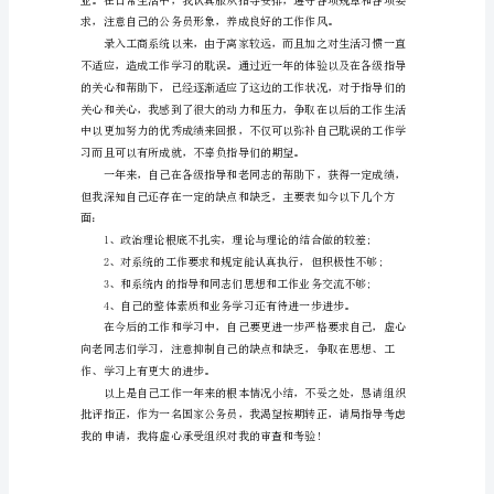
转
正
申
请
书
范
本
一步进步。
引
导
文：
预
备