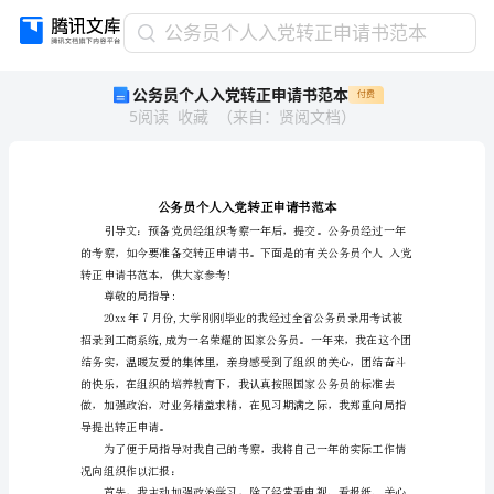
公
公务员个人入党转正申请书范本
务
公务员个人入党转正申请书范本
付费
员
5
阅读
收藏
（
来自
：
贤阅文档
）
个
人
入
党
转
正
申