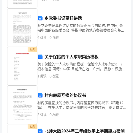
虐地狂刮，打造蓝天。“你做错了事，为什
作、学习上有更大的进步。
备
交
乡党委书记离任讲话
乡党委书记离任讲话党的各级委员会的简称. 在中国, 是
转
指中国的各级委员会, 特指中国的地方各级委员会和基层
委员会. 正式名称是中国（某具体区域或单位）委员会.
6
阅读
0
收藏
正
小编今天为大家精心准备了乡党委书记离任
申
付费
关于保险的个人求职简历模板
请
关于保险的个人求职简历模板 保险个人求职简历(一)
书。
根本信息 国籍：中国 目前所在地：广州。 民族：汉族
户口所在地：河源。 身材：
1
阅读
0
收藏
下
面
村内房屋互换的协议书
是
村内房屋互换的协议书村内房屋互换的协议书（精选12
篇） 在生活中，协议使用的频率越来越高，签订协议
的
能够保证双方合作愉快。一般协议是怎么起草的呢？下
3
阅读
0
收藏
面是小编为大家整理的村内房屋互换的协议书（精选1
有
付费
北师大版2024年二年级数学上学期能力检测