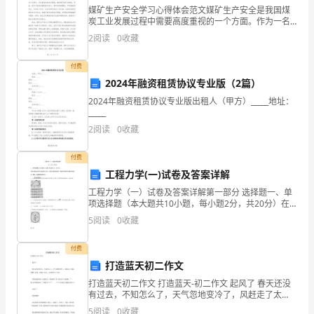
媒矿生产安全学习心得体会范文媒矿生产安全是我国煤
务
炭工业发展过程中需要高度重视的一个方面。作为一名
媒矿生产安全管理人员，我深刻体会到了媒矿生产安全
员
2
阅读
0
收藏
对于员工生命财产安全的重要性，也深刻感受到了媒矿
生产安全
经
付费
2024年融资租赁协议专业版（2篇）
过
2024年融资租赁协议专业版出租人（甲方）_____地址：
一
_____
2
阅读
0
收藏
年
面：
的
付费
工程力学(一)试卷及答案详解
考
工程力学（一）试卷及答案详解第一部分 选择题一、单
项选择题（本大题共10小题，每小题2分，共20分）在
察，
每小题列出的四个备选项中只有一个是符合题目要求
5
阅读
0
收藏
的，请将其代码填写在题后的括号内。错选、多选或未
如
选均
付费
今
打造蓝天初二作文
要
打造蓝天初二作文 打造蓝天-初二作文 起风了 春天还没
有过去，不知怎么了，天气忽地变冷了，风赶走了太
准
阳，吹散了花香，吹谢了百花，又回到冬天了吗？ 风肆
5
阅读
0
收藏