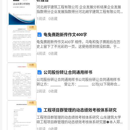
眼
河北阙宇建筑工程有限公司 企业发展分析结果企业发展
指数得分企业发展指数得分河北阙宇建筑工程有限公司
我
综合得分说明：企业发展指数根据企业规模、企业创
1
阅读
0
收藏
新、企业风险、企业活力四个维度对企业发展情况进行
评价。
已
付费
龟兔赛跑新传作文400字
经
龟兔赛跑新传作文400字 相传，乌龟和兔子赛跑后在历
是
史上留下了不光彩的一页，这使他感到很没脸面。于
是，他日日夜夜地刻苦锻炼，决定择日再赛乌龟。 这件
4
阅读
0
收藏
事被正在享受明星待遇的乌龟知道后，他很是着急
一
付费
名
公司股份转让合同通用样书
大
公司股份转让合同通用样书公司股份转让合同通用样书
转让方：_______ 受让方：_______ 公司(以下简称合营
四
公司)，于________年____月____日成立，由甲方与________
2
阅读
0
收藏
的
付费
学
工程项目群管理的动态绩效考核体系研究
生
工程项目群管理的动态绩效考核体系研究 山东建筑大学
硕工程项目群管理的动态绩效考核体系研究塞●本人郑
重声明果.除文中已经注也不包含为获得山究作出重要贡
了，
1
阅读
0
收藏