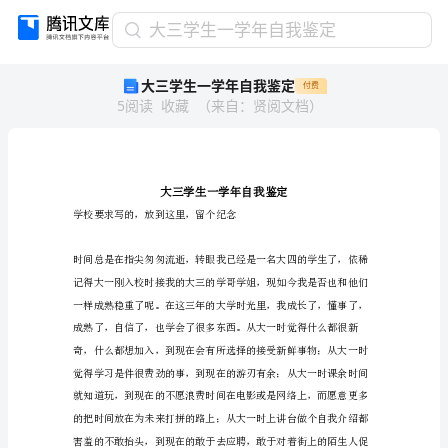
大
大三学生一学年自我鉴定
三
大三学生一学年自我鉴定
付费
学
5
阅读
收藏
（
来自
：
贤阅文档
）
生
一
学
年
自
我
学校要求写的，放到这里，留个纪念
鉴