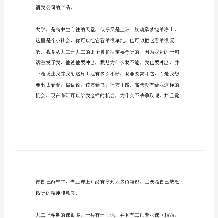
定
大
三
学
生
一
学
年
自
我
鉴
销我公司的产品。
定