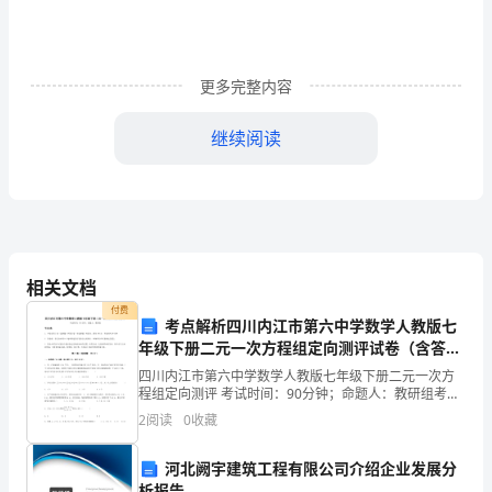
念
时
更多完整内容
间
总
继续阅读
是
在
钻研的精神和意志。
指
尖
相关文档
付费
匆
考点解析四川内江市第六中学数学人教版七
年级下册二元一次方程组定向测评试卷（含答案
匆
详解版）
四川内江市第六中学数学人教版七年级下册二元一次方
程组定向测评 考试时间：90分钟；命题人：教研组考生
流
注意：1、本卷分第I卷（选择题）和第Ⅱ卷（非选择题）
2
阅读
0
收藏
两部分，满分100分，考试时间90分钟2、答卷前
逝，
河北阙宇建筑工程有限公司介绍企业发展分
转
析报告