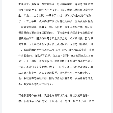
学
校
要
求
写
的，
放
到
这
里，
留
个
纪