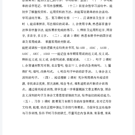
册
复
习
方
独立识字的能力。
案
小
学
语
文
五
年
级
上