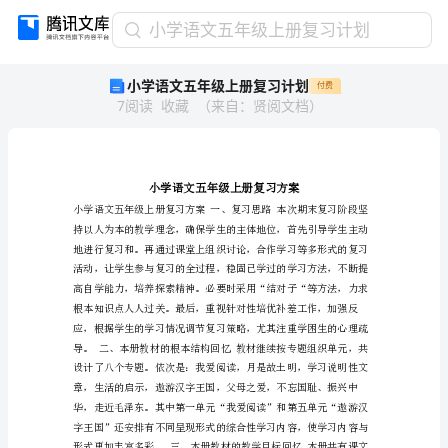
小
小学语文五年级上册复习计划
学
小学语文五年级上册复习计划
付费
语
7
阅读
收藏
（
来自
：
贤阅文档
）
文
五
年
级
上
册
复