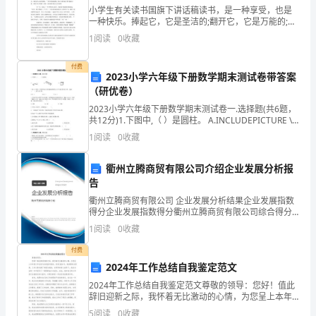
末
小学生有关读书国旗下讲话稿读书，是一种享受，也是
一种快乐。捧起它，它是圣洁的;翻开它，它是万能的;阅
复
读它，它是美妙的。下面是小编为大家整理的关于小学
1
阅读
0
收藏
生有关读书国旗下讲话稿，希望对大家有所帮助。
习
付费
语及常用成语，掌握常用的关联词。
2023小学六年级下册数学期末测试卷带答案
阶
（研优卷）
段
2023小学六年级下册数学期末测试卷一.选择题(共6题，
共12分)1.下图中,（ ）是圆柱。 A.INCLUDEPICTURE \d
坚
"C:\\Users\\31657\\AppData\\Lo
1
阅读
0
收藏
持
衢州立腾商贸有限公司介绍企业发展分析报
以
告
衢州立腾商贸有限公司 企业发展分析结果企业发展指数
人
得分企业发展指数得分衢州立腾商贸有限公司综合得分
说明：企业发展指数根据企业规模、企业创新、企业风
为
1
阅读
0
收藏
险、企业活力四个维度对企业发展情况进行评价。该企
业的
本
付费
2024年工作总结自我鉴定范文
的
2024年工作总结自我鉴定范文尊敬的领导：您好！值此
辞旧迎新之际，我怀着无比激动的心情，为您呈上本年
教
度工作总结与自我鉴定报告。回首2024年，我深感时光
5
阅读
0
收藏