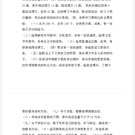
习
计
划
小
学
语
文
五
年
级
上