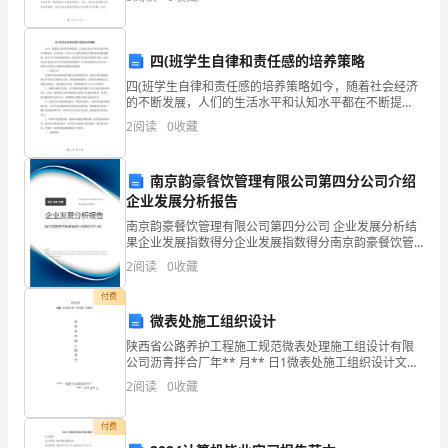
荏苒，工作之路充满了希望与挑战。在领导的悉心指导
学
理
四(班学生自律和责任感的培养策略
念，
四(班学生自律和责任感的培养策略如今，随着社会经济
的不断发展，人们的生活水平和认知水平都在不断提
确
高，正因如此，人们对于自我管理和责任感的要求也越
2
阅读
0
收藏
来越高。这对于学生来说同样适用。如何培养学生的自
律和责任
保
南京韵豪餐饮管理有限公司第四分公司介绍
学
企业发展分析报告
生
南京韵豪餐饮管理有限公司第四分公司 企业发展分析结
果企业发展指数得分企业发展指数得分南京韵豪餐饮管
的
理有限公司第四分公司综合得分说明：企业发展指数根
2
阅读
0
收藏
据企业规模、企业创新、企业风险、企业活力四个维度
对企
主
付费
微表处施工组织设计
体
陕西省公路养护工程施工规范微表处理施工组设计有限
公司沥青拌合厂年** 月** 日1微表处施工组织设计文字
地
说明一、工程概况 ：二、设备人员动员周期和设备人员
2
阅读
0
收藏
材料运到施工现场的方法2.1 施工组织管理机
位，
付费
首