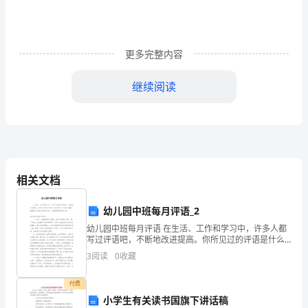
册
复
习
更多完整内容
方
继续阅读
案
一、
复
习
相关文档
思
幼儿园中班每月评语_2
路
幼儿园中班每月评语 在生活、工作和学习中，许多人都
写过评语吧，不断地改进提高。你所见过的评语是什么
本
样的呢？下面是小编精心整理的幼儿园中班每月评语，
3
阅读
0
收藏
希望能够帮助到大家。幼儿园中班每月评语 1
次
付费
期
小学生有关读书国旗下讲话稿