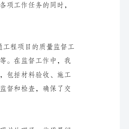
在____年，我单位共参与了45个交通工程项目的质量监督工
作，包括道路建设、桥梁工程、隧道工程等。在监督工作中，我
们重点关注了工程施工过程中的各个环节，包括材料验收、施工
质量把关、设备使用情况等。通过严格的监督和检查，确保了交
在项目质量监督过程中，我们及时发现并处理了一些质量问
题。这些问题包括工程施工不合规范、材料质量不过关、设备故
障等。我们采取了一系列措施，包括要求施工方整改、进行现场
复验、开展责任追究等。通过及时处置，有效防止了质量问题的