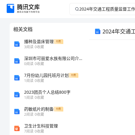
2024
年
相关文档
2024年交
交
播种及苗床管理
付费
通
3
阅读
0
收藏
工
深圳市可丽爱水族有限公司介绍企业发展分析报告
0
阅读
0
收藏
程
7月份幼儿园托班月计划
付费
1
阅读
0
收藏
质
2023团员个人总结800字
1
阅读
0
收藏
量
药敏纸片的制备
付费
监
2
阅读
0
收藏
卫生计生科技管理
督
7
阅读
0
收藏