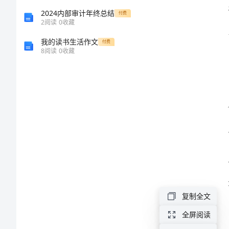
工
2024内部审计年终总结
付费
2
阅读
0
收藏
作
我的读书生活作文
付费
8
阅读
0
收藏
总
结
范
文
2024
年
交
复制全文
通
全屏阅读
工