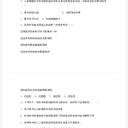
市
第
1、HIV病毒生活和繁殖的场所是()
二
中
()
学
A．观察是否有中心体发出星状射线
高
B．观察是否有细胞核的消失和重建
一
C．观察是否有纺锤体的出现
生
D．观察是否有染色体形态的变化
物
上
（）