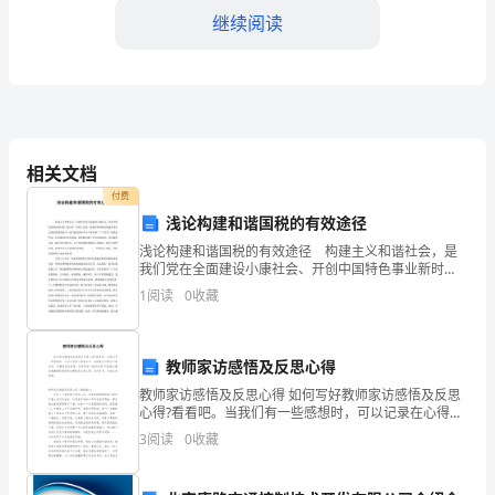
题
继续阅读
含
解
⑤构成蛋白质的氨基酸都相同．
析
相关文档
2025
付费
浅论构建和谐国税的有效途径
届
A．可以用无水乙醇提取叶绿体中的色素
浅论构建和谐国税的有效途径 构建主义和谐社会，是
我们党在全面建设小康社会、开创中国特色事业新时
安
期，提出的一项重大任务。构建和谐国税是构建和谐社
1
阅读
0
收藏
会的重要组成部分，因此我们要以邓小平理论和“三个代
徽
表”重
省
教师家访感悟及反思心得
安
教师家访感悟及反思心得 如何写好教师家访感悟及反思
心得?看看吧。当我们有一些感想时，可以记录在心得体
会中，这样就可以通过不断总结，丰富我们的思想。怎
庆
3
阅读
0
收藏
样写好心得体会呢?下面是小编收集整理的教师家访
市