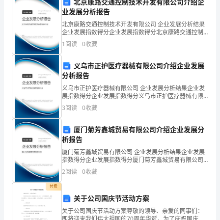
北京康路交通控制技术开发有限公司介绍企
潜
业发展分析报告
7、关于细胞中细胞器的叙述，错误的是
山
北京康路交通控制技术开发有限公司 企业发展分析结果
企业发展指数得分企业发展指数得分北京康路交通控制
A．大肠杆菌无线粒体，有核糖体
技术开发有限公司综合得分说明：企业发展指数根据企
市
1
阅读
0
收藏
业规模、企业创新、企业风险、企业活力四个维度对企
业发
B．水稻叶肉细胞有叶绿体，也有液泡
第
义乌市正护医疗器械有限公司介绍企业发展
二
分析报告
C．酵母菌有线粒体，也有叶绿体
义乌市正护医疗器械有限公司 企业发展分析结果企业发
中
展指数得分企业发展指数得分义乌市正护医疗器械有限
D．小鼠肝细胞有线粒体，也有内质网
公司综合得分说明：企业发展指数根据企业规模、企业
3
阅读
0
收藏
学
创新、企业风险、企业活力四个维度对企业发展情况进
行评
8、成熟植物细胞的原生质层是指
高
厦门菊芳鑫城贸易有限公司介绍企业发展分
析报告
A．细胞质
一
厦门菊芳鑫城贸易有限公司 企业发展分析结果企业发展
指数得分企业发展指数得分厦门菊芳鑫城贸易有限公司
生
B．细胞膜和液泡膜之间的细胞质
综合得分说明：企业发展指数根据企业规模、企业创
2
阅读
0
收藏
新、企业风险、企业活力四个维度对企业发展情况进行
物
评价。
C．细胞膜和液泡膜
付费
上
关于公司国庆节活动方案
D．细胞膜和液泡膜及两层膜之间的细胞质
关于公司国庆节活动方案尊敬的领导、亲爱的同事们：
学
即将迎来我们伟大祖国的70周年华诞，为了庆祝国庆