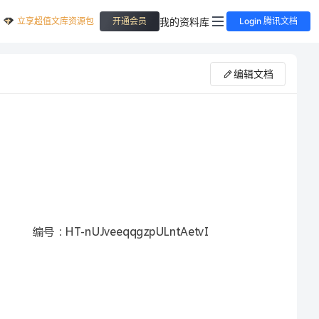
立享超值文库资源包
我的资料库
开通会员
Login 腾讯文档
编辑文档
编号：HT-nUJveeqqgzpULntAetvI