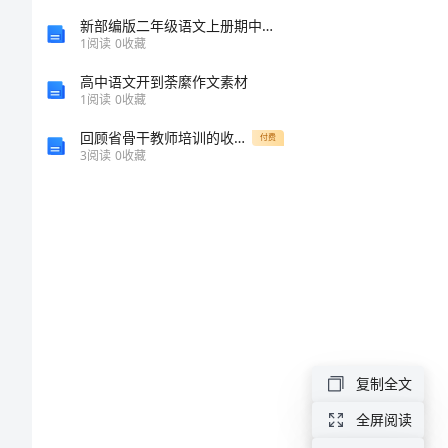
编
新部编版二年级语文上册期中试卷及答案【汇总】
1
阅读
0
收藏
号：
高中语文开到荼縻作文素材
HT-
1
阅读
0
收藏
nUJveeqqgzpULntAetvI
回顾省骨干教师培训的收获与成效
付费
3
阅读
0
收藏
甲
方：
_____________________
乙
方：
_____________________
签
复制全文
订
全屏阅读
日