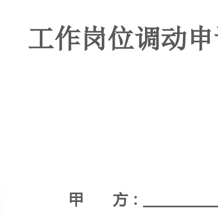
甲方：_____________________
乙方：_____________________
签订日期：_____________________
WORD文档/A4打印/可编辑