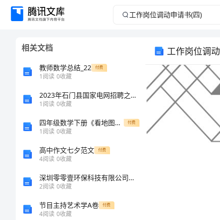
工
作
相关文档
工作岗位调动
岗
教师数学总结_22
付费
位
1
阅读
0
收藏
2023年石门县国家电网招聘之机械动力类考试题库完整
调
1
阅读
0
收藏
动
四年级数学下册《看地图》教学设计
付费
1
阅读
0
收藏
申
高中作文七夕范文
付费
4
阅读
0
收藏
请
深圳零零壹环保科技有限公司介绍企业发展分析报告
书
2
阅读
0
收藏
节目主持艺术学A卷
付费
(四)
4
阅读
0
收藏