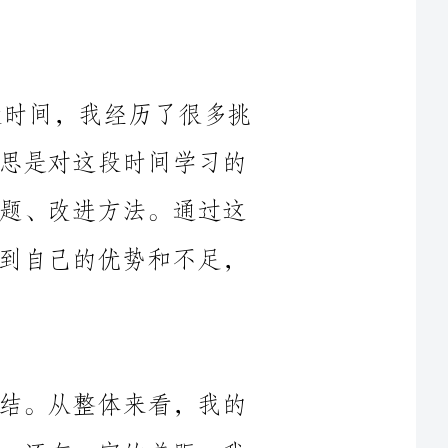
2024年高一段考已经结束，回首这段时间，我经历了很多挑
战和困难，也取得了一些成绩。总结与反思是对这段时间学习的
一个总结，它有助于我总结经验、发现问题、改进方法。通过这
次总结，我希望能够更好地认识自己，找到自己的优势和不足，
首先，我要对自己的考试成绩进行总结。从整体来看，我的
成绩还算不错，但与自己的预期目标相比，还有一定的差距。我
在语文和英语上取得了较好的成绩，但在数学和物理上表现并不
理想。这让我意识到，我在数学和物理方面的学习还存在一些困
难。同时，我发现自己在考试中，提分的关键是做好时间管理，
对于难题要有耐心，不能畏难而退。因此，我决定在下一个学期