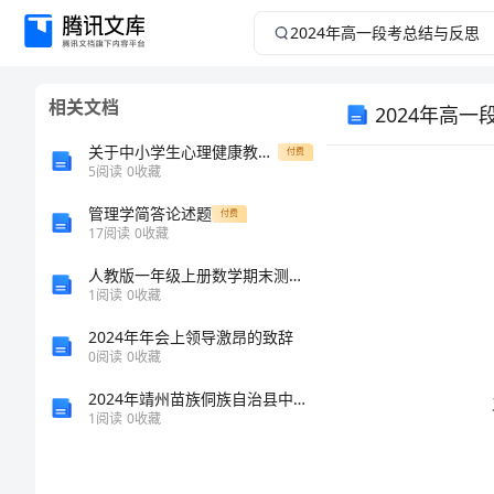
2024
年
相关文档
2024年高
高
关于中小学生心理健康教育心得体会800字
付费
一
5
阅读
0
收藏
段
管理学简答论述题
付费
17
阅读
0
收藏
考
人教版一年级上册数学期末测试卷【真题汇编】
1
阅读
0
收藏
总
2024年年会上领导激昂的致辞
0
阅读
0
收藏
结
2024年靖州苗族侗族自治县中级统计师《统计基础知识理论及相关知识》巅峰冲刺试卷含解析
与
1
阅读
0
收藏
反