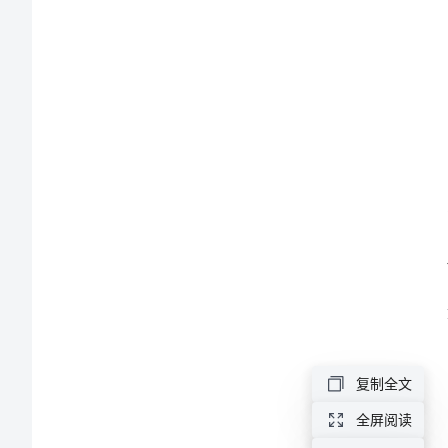
思
2024
年
高
一
段
考
总
结
与
反
复制全文
思
全屏阅读