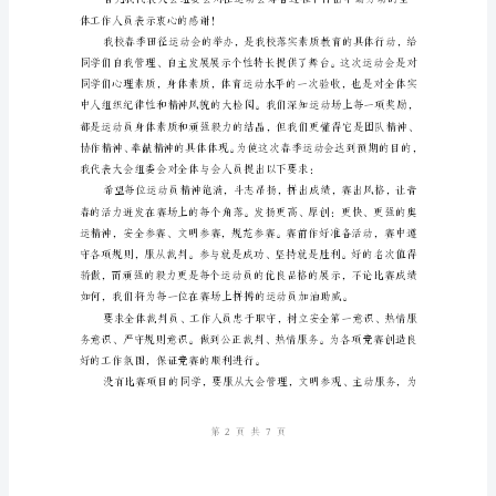
会
开
幕
词
闭
姓名：
幕
部门：
词
日期：
献
词
今
天，
迎
着