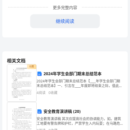
拂
更多完整内容
面
继续阅读
的
春
风，
带
相关文档
着
付费
2024年学生会部门期末总结范本
我
2024年学生会部门期末总结范本【____年学生会部门期
末总结范本】一、引言在____年度即将结束之际，值此我
校
作为学生会部门负责人向学校领导、全体老师和广大同
4
阅读
0
收藏
学汇报我们一年来的工作。过去一年，我们部门
运
动
体工作人员表示衷心的感谢！
安全教育演讲稿 (20)
健
安全教育演讲稿 其次应提高社会的协调能力，如。建筑
工地要有警告牌和护栏，严禁学生入内玩耍；在马路危
险处应设立醒目的警告牌，江河、池塘等水深处要有警