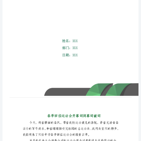
闭
幕
词
献
词
春
季
田
径
运
动