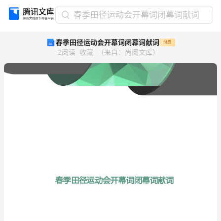
春
春季田径运动会开幕词闭幕词献词
季
春季田径运动会开幕词闭幕词献词
付费
田
2
阅读
收藏
（
来自
：
尚阅文库
）
径
运
动
会
开
幕
词