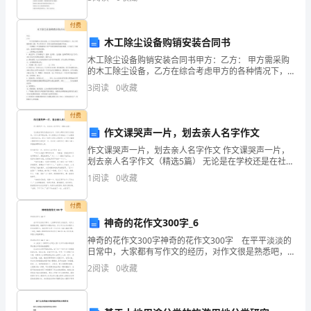
言
学雷锋活动总结1】今年是雷锋同志牺牲周
阅的句子是“_____________________”。
的
付费
（2）默写陆游《游山西村》的前四句。
木工除尘设备购销安装合同书
积
木工除尘设备购销安装合同书甲方：乙方： 甲方需采购
的木工除尘设备，乙方在综合考虑甲方的各种情况下，
累
为乙方所做的设计方案，甲方予以认可，经双方友好协
3
阅读
0
收藏
商达成如下协议：一、工程概况：甲方新建的木门生产
与
付费
运
作文课哭声一片，划去亲人名字作文
2/
10
用。
作文课哭声一片，划去亲人名字作文 作文课哭声一片，
划去亲人名字作文（精选5篇） 无论是在学校还是在社会
（35
中，许多人都有过写作文的经历，对作文都不陌生吧，
1
阅读
0
收藏
作文是通过文字来表达一个主题意义的
分）
付费
1、
神奇的花作文300字_6
神奇的花作文300字神奇的花作文300字 在平平淡淡的
下
日常中，大家都有写作文的经历，对作文很是熟悉吧，
根据写作命题的特点，作文可以分为命题作文和非命题
列
2
阅读
0
收藏
作文。相信写作文是一个让许多人都头痛的问题，
加