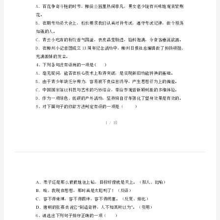
一、语言的积
(上
册
期
末)
试
2、下列词语书写完全正确的一项是（）
A．分歧嗔视蛛丝马迹重峦叠嶂
题
B．取谛孱弱变换多姿万恶不赦
及
C．恣睢啜泣哑雀无声义愤填鹰
D．暮然旁骛锋芒必露不容置疑
答
案
花。
(完