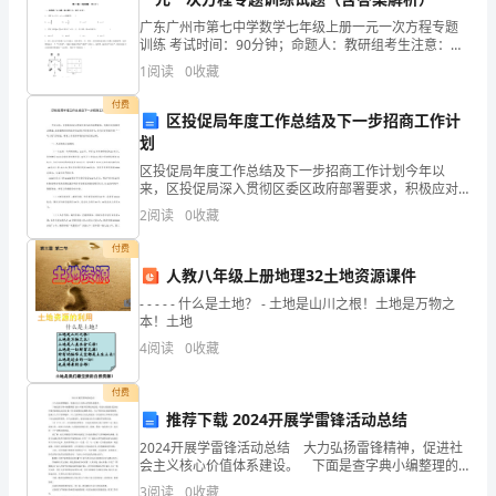
满
④最终实现我国高铁的智能化。
广东广州市第七中学数学七年级上册一元一次方程专题
分：
训练 考试时间：90分钟；命题人：教研组考生注意：
1、本卷分第I卷（选择题）和第Ⅱ卷（非选择题）两部
120
1
阅读
0
收藏
分，满分100分，考试时间90分钟2、答卷前，考生务
付费
分
区投促局年度工作总结及下一步招商工作计
划
考
7、默写古诗文中的名句名篇。
区投促局年度工作总结及下一步招商工作计划今年以
试
来，区投促局深入贯彻区委区政府部署要求，积极应对
疫情冲击挑战，高质量推进疫情防控常态化下的项目招
2
阅读
0
收藏
引，全力打好招商引资“一号工程"攻坚战，整体工作保持
时
平稳向
付费
间：
人教八年级上册地理32土地资源课件
120
- - - - - 什么是土地？ - 土地是山川之根！土地是万物之
本！土地
分
4
阅读
0
收藏
钟
付费
一、
推荐下载 2024开展学雷锋活动总结
2024开展学雷锋活动总结 大力弘扬雷锋精神，促进社
语
会主义核心价值体系建设。 下面是查字典小编整理的
2024开展学雷锋活动总结，欢迎大家阅读!【2024开展
3
阅读
0
收藏