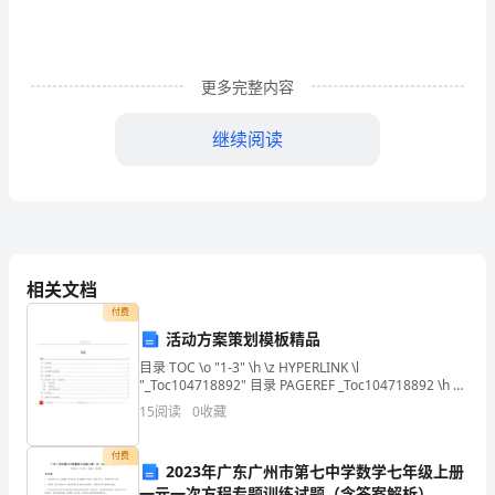
(上
册
更多完整内容
期
继续阅读
末)
A
试
B
题
C
及
相关文档
答
6、请选出下列句子排序正确的一项（）
付费
案
活动方案策划模板精品
目录 TOC \o "1-3" \h \z HYPERLINK \l
（完
功能。
"_Toc104718892" 目录 PAGEREF _Toc104718892 \h 1
HYPERLINK \l "_To
15
阅读
0
收藏
美
版）
向之一。
付费
2023年广东广州市第七中学数学七年级上册
一元一次方程专题训练试题（含答案解析）