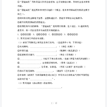
美
如砥的人。
版)
2023
充满激情的发言。
年
4、下列各句没有语病的一项是()
人
教
版
九
5
年
级
1/
10
语
文