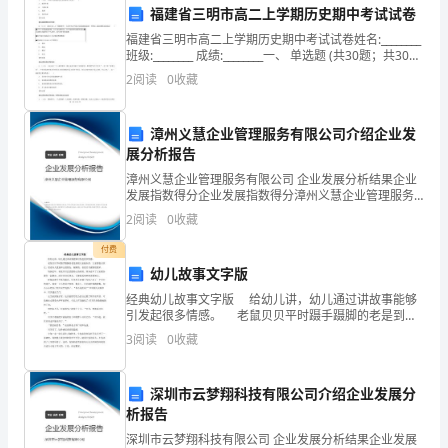
景
福建省三明市高二上学期历史期中考试试卷
1972
福建省三明市高二上学期历史期中考试试卷姓名:________
90年代
班级:________ 成绩:________一、 单选题 (共30题；共30
年
分)1. （1分
2
阅读
0
收藏
6
1991年：气候变化--需要全球合作
漳州义慧企业管理服务有限公司介绍企业发
月
展分析报告
5
漳州义慧企业管理服务有限公司 企业发展分析结果企业
1993年：贫穷与环境--摆脱恶性循环
发展指数得分企业发展指数得分漳州义慧企业管理服务
日
有限公司综合得分说明：企业发展指数根据企业规模、
2
阅读
0
收藏
企业创新、企业风险、企业活力四个维度对企业发展情
～
况进
付费
16
幼儿故事文字版
unitedfortheglobalenvironment）
经典幼儿故事文字版 给幼儿讲，幼儿通过讲故事能够
日，
引发起很多情感。 老鼠贝贝平时蹑手蹑脚的老是到别
人家偷东西，大家都很讨厌它，更没有人愿意和它做朋
3
阅读
0
收藏
联
1997年：
友，渐渐的，老鼠贝贝感到很孤单。 每到过年，
合
为了地球上的生命（forlifeonearth）
深圳市云梦翔科技有限公司介绍企业发展分
1998年：
国
析报告
深圳市云梦翔科技有限公司 企业发展分析结果企业发展