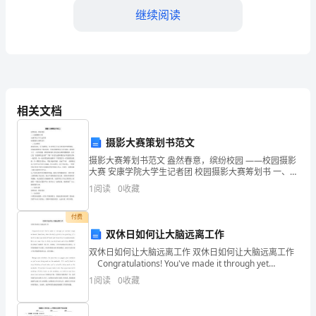
继续阅读
的
主
题。
mics）
世
相关文档
界
摄影大赛策划书范文
环
摄影大赛筹划书范文 盎然春意，缤纷校园 ——校园摄影
境
大赛 安康学院大学生记者团 校园摄影大赛筹划书 一、活
1984年：沙漠化（desertification）
动背景 满园春风来，花开遍野间。安大的春天在众人的
1
阅读
0
收藏
日
祈盼中悄然来临。原本暗淡的枯木已抽出新绿，原
提
付费
世界环境日标志
双休日如何让大脑远离工作
出
1986年：环境与和平（atreeforpeace）
双休日如何让大脑远离工作 双休日如何让大脑远离工作
Congratulations! You've made it through yet
的
another tough workweek. Some
1
阅读
0
收藏
背
1988年：保护环境、持续发展、公众参与