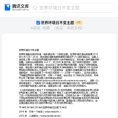
世
世界环境日不变主题
界
世界环境日不变主题
付费
环
6
阅读
收藏
（
来自
：
贤阅文档
）
境
日
不
变
主
世界环境日不变主题
题
世