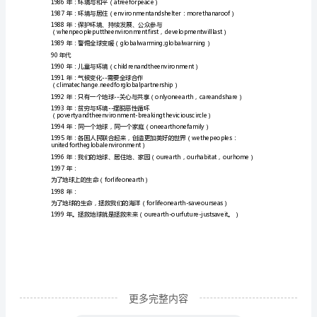
在
）
保
护
1979年：
环
为了儿童的未来--没有破坏的发展
境，
destruction）
每
80年代
年
都
会
有
一
个
更多完整内容
新