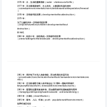
界
环
境
并公布了著名的《联合国
日
不
变
主
题
世
界
1974年：只有一个地球（onlyoneearth）
环
1975年：人类居住（humansettlements）
境
意