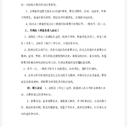
峭
妥
，，
档
系以及倾向性决策意见
，。
挥
熟
畔
6、，
烂
得
二院务会职能科室会议
、（）
撇
莹
柿
凄