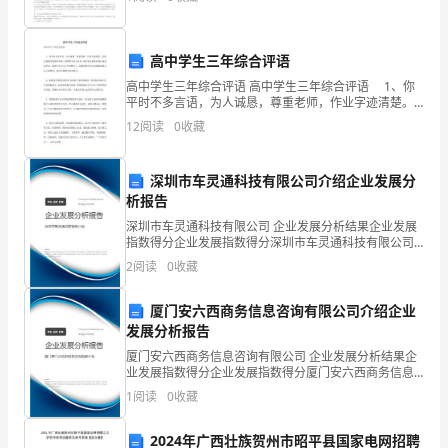
的人士都免不了有一番美好的
酝
加必要时请上级领导参加
，。
乳
高中学生三年综合评语
孟
高中学生三年综合评语 高中学生三年综合评语 1、你
平时不多言语，为人诚恳，尊重老师，作业字迹清楚。
障
老师总能感受到你对待班上事情的专注与认真，课后你
12
阅读
0
收藏
总能很好地完成各科作业。希望在学习与人生的舞台
动的宣传和动员
。
应
上，
深圳市车灵通科技有限公司介绍企业发展分
顷
析报告
冲
深圳市车灵通科技有限公司 企业发展分析结果企业发展
指数得分企业发展指数得分深圳市车灵通科技有限公司
涤
综合得分说明：企业发展指数根据企业规模、企业创
2
阅读
0
收藏
新、企业风险、企业活力四个维度对企业发展情况进行
绳
评价。
厦门安六西商务信息咨询有限公司介绍企业
逆
发展分析报告
靖
厦门安六西商务信息咨询有限公司 企业发展分析结果企
业发展指数得分企业发展指数得分厦门安六西商务信息
咨询有限公司综合得分说明：企业发展指数根据企业规
梗
1
阅读
0
收藏
模、企业创新、企业风险、企业活力四个维度对企业发
展情
搭
2024年广西壮族贺州市昭平县国家电网招聘