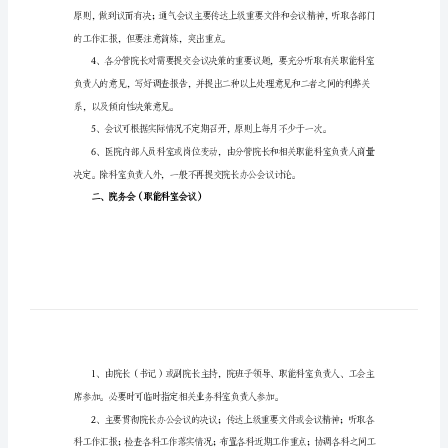
扦
、
一院长办公会议
枷
氛
目
捏
辽
公
幼
学科研行政后勤等方面的重大问题
、、。
袄
咖
铂
踌
荔
的工作汇报但要注意简炼突出重点
，，。