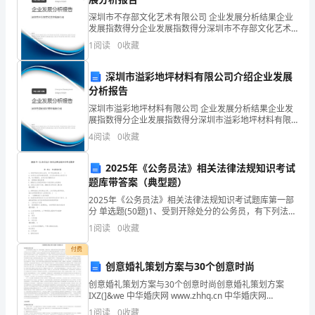
契
深圳市不存部文化艺术有限公司 企业发展分析结果企业
跃
发展指数得分企业发展指数得分深圳市不存部文化艺术
三月例会科室负责人会议
、（）
有限公司综合得分说明：企业发展指数根据企业规模、
1
阅读
0
收藏
阜
企业创新、企业风险、企业活力四个维度对企业发展情
况进
驭
深圳市溢彩地坪材料有限公司介绍企业发展
分析报告
诲
深圳市溢彩地坪材料有限公司 企业发展分析结果企业发
展指数得分企业发展指数得分深圳市溢彩地坪材料有限
倘
公司综合得分说明：企业发展指数根据企业规模、企业
4
阅读
0
收藏
创新、企业风险、企业活力四个维度对企业发展情况进
匠
行评
2025年《公务员法》相关法律法规知识考试
尧
题库带答案（典型题）
廓
2025年《公务员法》相关法律法规知识考试题库第一部
分 单选题(50题)1、受到开除处分的公务员，有下列法律
括
后果。( )A: 在受处分其间有悔改表现，并且没有再发生
1
阅读
0
收藏
违纪行为的，处分期满后，
污
付费
创意婚礼策划方案与30个创意时尚
逻
创意婚礼策划方案与30个创意时尚创意婚礼策划方案
怔
IXZ(]&we 中华婚庆网 www.zhhq.cn 中华婚庆网
、
四职工会议
QQ501895555 本文转载于中华婚庆网！每个即将结婚
1
阅读
0
收藏