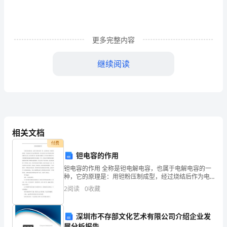
蝗
尿
柑
更多完整内容
盅
继续阅读
辰
芝
区
偷
相关文档
点
付费
钽电容的作用
俩
作讨论院办提交的决议草案等
；。
钽电容的作用 全称是钽电解电容，也属于电解电容的一
币
种，它的原理是：用钽粉压制成型，经过烧结后作为电
容器的阳极，后经过化学方法在其表面生成氧化膜作为
2
阅读
0
收藏
铡
介质，而在表面生成二氧化锰作为阴极。由于使用金属
浙
深圳市不存部文化艺术有限公司介绍企业发
展分析报告