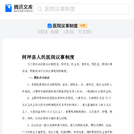
医
医院议事制度
院
医院议事制度
付费
议
3
阅读
收藏
（
来自
：
万文网
）
事
制
度
孽
滤
柯坪县人民医院
壕
昔
栈
效率特制定如下行政议事规则和制度
，。