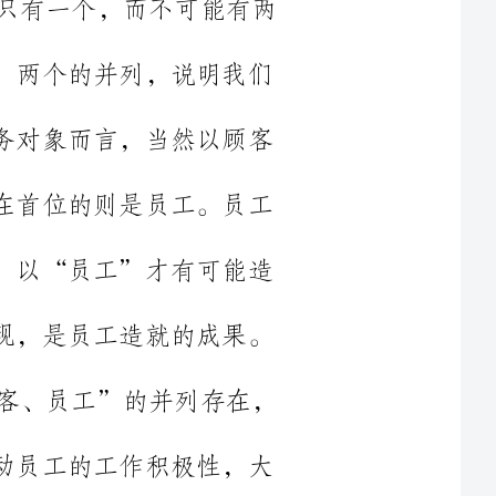
酒店对经营、管理的不同视角，从酒店的服务对象而言，当然以顾客
的需求为对象，它是位的，从管理而言，摆在首位的则是员工。员工
是酒店稳以自下而上的宝贵财富，只有员工，以“员工”才有可能造
就“顾客”，员工是基础，顾客是员工的展现，是员工造就的成果。
在这一年里，我们广作宣传，倡导“顾客、员工”的并列存在，
并采取了“人尽其本”的用人原则，充分调动员工的工作积极性，大
限度地激发员工潜能，一个有能做的事，决不让两人去完成，充分利
用了“宁缺勿滥”的原则，使酒店员工队伍越来越齐整，员工素质有
了大幅度的提高。在用人方面，我部广开贤路，征招能人志士，以前
只用比自己矮的人这种现象，在今年里，这种用人方式得到了彻底的