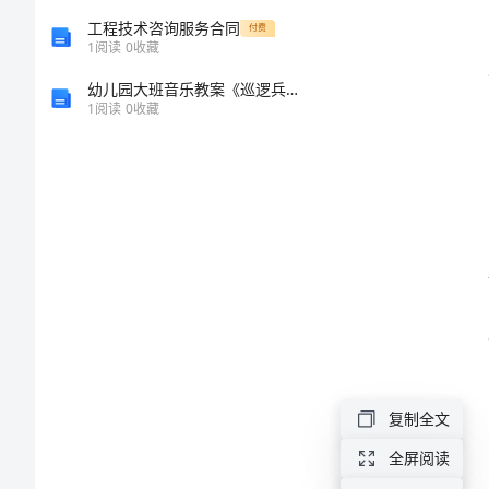
本
工程技术咨询服务合同
付费
1
阅读
0
收藏
（5
幼儿园大班音乐教案《巡逻兵进行曲》含反思
1
阅读
0
收藏
篇）
酒
店
人
事
部
工
作
复制全文
总
全屏阅读