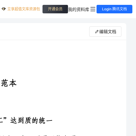
立享超值文库资源包
我的资料库
开通会员
Login 腾讯文档
编辑文档
有的人从逻辑上指出它的矛盾性，认为只有一个，而不可能有两
个，也许在形式逻辑中，它违背了逻辑法则。两个的并列，说明我们