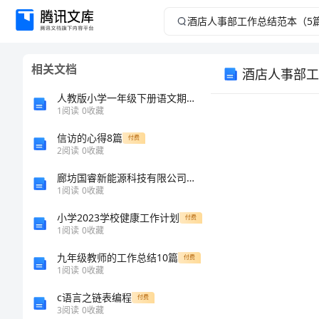
酒
店
相关文档
酒店人事部工
人
人教版小学一年级下册语文期末试卷人教版(共14页)
事
1
阅读
0
收藏
信访的心得8篇
部
付费
2
阅读
0
收藏
工
廊坊国睿新能源科技有限公司介绍企业发展分析报告
1
阅读
0
收藏
作
小学2023学校健康工作计划
付费
1
阅读
0
收藏
总
九年级教师的工作总结10篇
付费
结
1
阅读
0
收藏
c语言之链表编程
付费
范
3
阅读
0
收藏