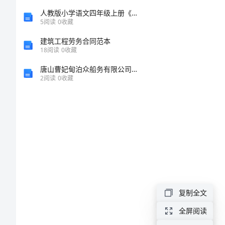
有
人教版小学语文四年级上册《选读课文5迷人张家界》教案27
5
阅读
0
收藏
限
建筑工程劳务合同范本
18
阅读
0
收藏
公
唐山曹妃甸泊众船务有限公司介绍企业发展分析报告
2
阅读
0
收藏
司
介
绍
企
业
复制全文
发
全屏阅读
免责声明: