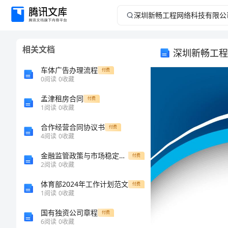
深
圳
相关文档
深圳新畅工程
新
车体广告办理流程
付费
畅
0
阅读
0
收藏
孟津租房合同
工
付费
1
阅读
0
收藏
程
合作经营合同协议书
付费
4
阅读
0
收藏
网
金融监管政策与市场稳定性影响机制研究综述
付费
2
阅读
0
收藏
络
体育部2024年工作计划范文
付费
科
1
阅读
0
收藏
国有独资公司章程
付费
技
6
阅读
0
收藏