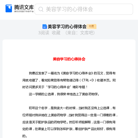
美
美容学习的心得体会
容
美容学习的心得体会
付费
学
3
阅读
收藏
（
来自
：
文库吧
）
习
的
心
得
体
会
美