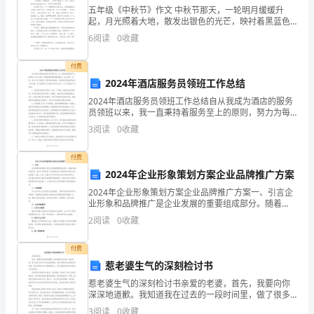
看
五年级《中秋节》作文 中秋节那天，一轮明月缓缓升
起，月光照着大地，散发出银色的光芒，映衬着黑蓝色
完
2.对防晒霜的误区。
的天空，显得格外宁静。下面小编给大家带来五年级
6
阅读
0
收藏
《中秋节》作文，希望大家喜欢!五年级《中秋节》作
如
付费
果
2024年酒店服务员领班工作总结
觉
2024年酒店服务员领班工作总结自从我成为酒店的服务
员领班以来，我一直秉持着服务至上的原则，努力为每
得
一位顾客提供高质量的服务。在过去的一年里，我在工
3
阅读
0
收藏
作中遇到了各种各样的挑战，但我始终保持着积极向上
有
的态
付费
帮
2024年企业形象策划方案企业品牌推广方案
2024年企业形象策划方案企业品牌推广方案一、引言企
助
业形象和品牌推广是企业发展的重要组成部分。随着
2024年的到来，我们公司将制定一份全面的企业形象策
请
2
阅读
0
收藏
划方案和企业品牌推广方案，以进一步提升公司在市场
两个小时补涂一次(户外)。
上
记
付费
惹老婆生气的深刻检讨书
得
惹老婆生气的深刻检讨书亲爱的老婆，首先，我要向你
（CTRL+D）
深深地道歉。我知道我在过去的一段时间里，做了很多
让你生气和失望的事情。我对此感到无比的愧疚和后
3
阅读
0
收藏