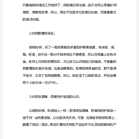
了
一
篇
名
为
《美
容
对自己的收获列举一些。
学
习
1.对洗面奶的误区。
的
心
得
体