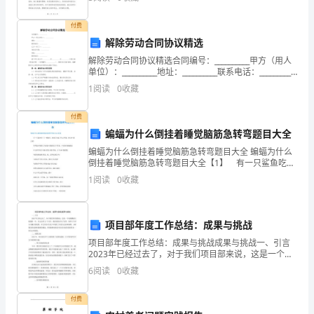
收
悔，因为你是我生命中最重要的人，我不愿意看到你因
为我的行为
藏
付费
解除劳动合同协议精选
本
解除劳动合同协议精选合同编号：__________甲方（用人
单位）：__________地址：__________联系电话：__________
页。
乙方（员工）：__________身份证号码：_____
1
阅读
0
收藏
同
付费
时
蝙蝠为什么倒挂着睡觉脑筋急转弯题目大全
访
蝙蝠为什么倒挂着睡觉脑筋急转弯题目大全 蝙蝠为什么
倒挂着睡觉脑筋急转弯题目大全【1】 有一只鲨鱼吃下
了一颗绿豆，结果它变成了什么?答案：绿豆沙(绿豆
问
1
阅读
0
收藏
鲨) 丹丹是小狗的名字还是小老虎的名字?答案：小
更
多
项目部年度工作总结：成果与挑战
项目部年度工作总结：成果与挑战成果与挑战一、引言
关
2023年已经过去了，对于我们项目部来说，这是一个充
满挑战与机遇的一年。在过去的12个月里，我们团队经
6
阅读
0
收藏
于
历了很多，取得了许多令人瞩目的成果。本文旨在对20
“学
付费