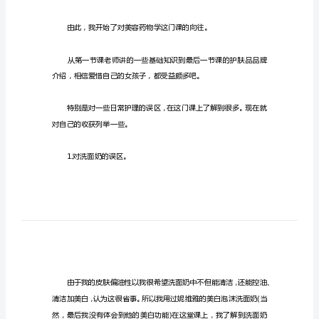
容
学
习
的
心
得
体
会
我
最
的。
近
发
表