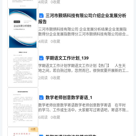
4
阅读
0
收藏
门密切配合，为居民提供了高质量、便捷和可靠的医疗
根
保障
三河市颢炳科技有限公司介绍企业发展分析
据
报告
公
三河市颢炳科技有限公司 企业发展分析结果企业发展指
数得分企业发展指数得分三河市颢炳科技有限公司综合
司
得分说明：企业发展指数根据企业规模、企业创新、企
4
阅读
0
收藏
业风险、企业活力四个维度对企业发展情况进行评价。
的
该企
学期语文工作计划_139
需
第页共
学期语文工作计划学期语文工作计划【热门】 人生天
页
要，
地之间，若白驹过隙，忽然而已，很快就要开展新的工
作了，现在的你想必不是在做计划，就是在准备做计划
2
阅读
0
收藏
目
吧。想学习拟定计划却不知道该请教谁？以下是小编为
大
前
数学老师创意数学寄语_1
担
数学老师创意数学寄语数学老师创意数学寄语 在平时
的学习、工作或生活中，大家都写过寄语吧，寄语不限
任
制文体，可以诗歌、可以散文，可随笔。那什么样的寄
6
阅读
0
收藏
语才是好的寄语呢？以下是小编收集整理的数学老师创
行
意
付费
政