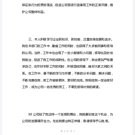
转
正
申
请
书
范
文-
推
荐
通
用
稿
第页共
页
尊