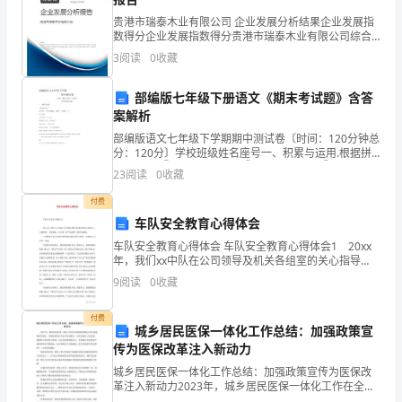
7
贵港市瑞泰木业有限公司 企业发展分析结果企业发展指
数得分企业发展指数得分贵港市瑞泰木业有限公司综合
月
得分说明：企业发展指数根据企业规模、企业创新、企
3
阅读
0
收藏
业风险、企业活力四个维度对企业发展情况进行评价。
2
该企
部编版七年级下册语文《期末考试题》含答
日
案解析
网
部编版语文七年级下学期期中测试卷〔时间：120分钟总
分：120分〕学校班级姓名座号一、积累与运用.根据拼
上
音写汉字.①锋芒b1〔〕露②屏zhdng〔〕③g^〔〕古
23
阅读
0
收藏
④zhi〔〕笨.诗文默写.①?寒光照铁
应
付费
车队安全教育心得体会
聘
车队安全教育心得体会 车队安全教育心得体会1 20xx
年，我们xx中队在公司领导及机关各组室的关心指导
入
下，克服困难，大胆创新，在各项工作中均取得了较好
9
阅读
0
收藏
的成绩。 下面就我中队在管理方面特
职
付费
XX
城乡居民医保一体化工作总结：加强政策宣
传为医保改革注入新动力
公
城乡居民医保一体化工作总结：加强政策宣传为医保改
司，
革注入新动力2023年，城乡居民医保一体化工作在全国
范围内得到了深入推进和稳步推进。各级政府和有关部