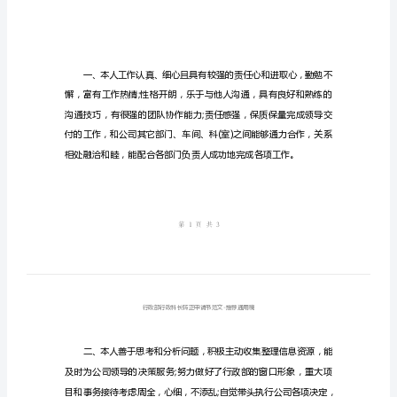
请
书
范
文
行
政
部
行
政
结如下：
科
长