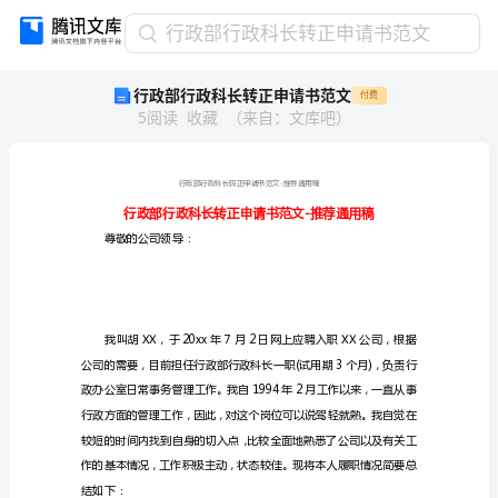
行
行政部行政科长转正申请书范文
政
行政部行政科长转正申请书范文
付费
部
5
阅读
收藏
（
来自
：
文库吧
）
行
政
科
长
转
正
尊敬的公司领导：
申