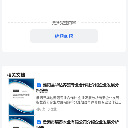
敬
的
更多完整内容
公
司
继续阅读
领
导：
我
叫
相关文档
胡
淮阳县华达养殖专业合作社介绍企业发展分
析报告
XX，
淮阳县华达养殖专业合作社 企业发展分析结果企业发展
指数得分企业发展指数得分淮阳县华达养殖专业合作社
于
护公司整体利益。
综合得分说明：企业发展指数根据企业规模、企业创
4
阅读
0
收藏
新、企业风险、企业活力四个维度对企业发展情况进行
20xx
评价。
贵港市瑞泰木业有限公司介绍企业发展分析
年
报告