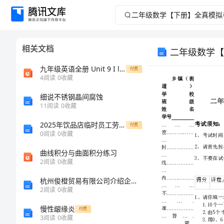
二
年
相关文档
二年级数学【
级
九年级英语全册 Unit 9 I like music that I can dance to Section B（3aSelf Check）课件 （新版）人教新目标版
付费
数
4
阅读
0
收藏
细说不锈钢晶间腐蚀
学
11
阅读
0
收藏
【下
2025年饮品店临时员工劳动合同范本
付费
0
阅读
0
收藏
册】
曲线积分与曲面积分练习
2
阅读
0
收藏
全
杭州俊橙贸易有限公司介绍企业发展分析报告
真
2
阅读
0
收藏
慢性龈缘炎
付费
模
3
阅读
0
收藏