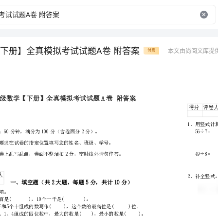
下册】全真模拟考试试题A卷 附答案
本文由尚阅文库提
付费
乡镇（街
道）
学校
班级
姓名
学号
考试须知：
………
密
……….………
1、
考试时间：60分钟，满分为100分（含卷面分2分）。
…
2、
封
………………
…
3、
线
………………