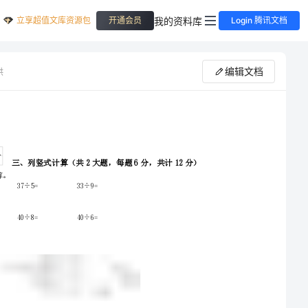
立享超值文库资源包
我的资料库
开通会员
Login 腾讯文档
编辑文档
供
二年级数学【下册】全真模拟考试试题A卷附答案
1、用竖式计算。
请首先按要求在试卷的指定位置填写您的姓名、班级、学号。
不要在试卷上乱写乱画，卷面不整洁扣2分，密封线外请勿作答。