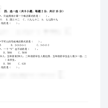
2、补全竖式。
一、填空题（共2大题，每题5分，共计10分）
2.由5个千和5个十组成的数写作()，这个数的最高位是()位。
3.用0、6、1、4组成的四位数中，最大的数是()，最小的数是()。
米
米
2.用数字9、5、0、2组成不同的四位数，其中最大的数是（），最小的是（）
2、下列线中，线段是（）。
写作：____________写作：____________写作：____________
读作：____________读作：____________读作：____________