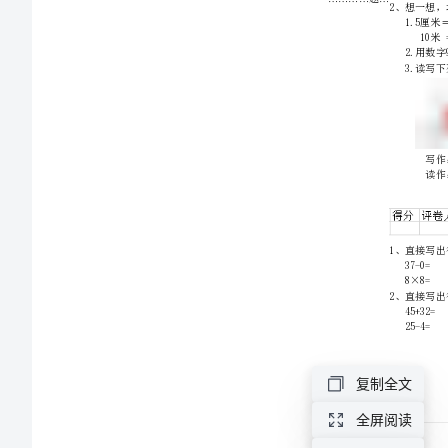
拟
考
试
试
题
A
卷
附
复制全文
答
全屏阅读
案