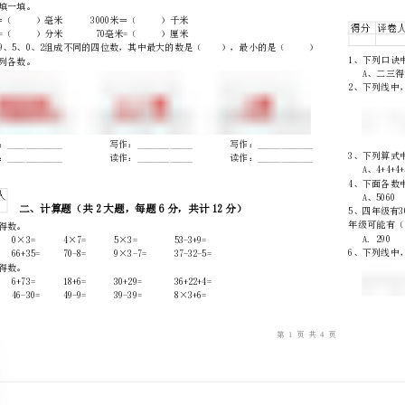
…
内
……..………
………
不
………………
1、请你填一填。
…….
1.10个一百是()，10个一千是()。
准
………………
答
…….
题
……………
2、想一想，填一填。
1.5厘米＝（）毫米3000米＝（）千
10米=（）分米70毫米=（）厘
3.读写下列各数。