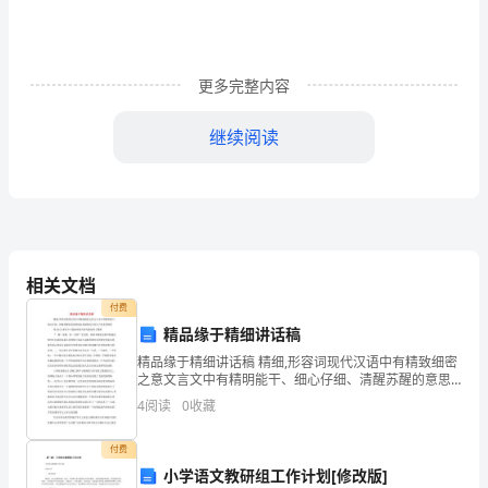
通
更多完整内容
过
未
人
学
继续阅读
习、
使得平时工作起来相当被动。
对
照
《规
相关文档
付费
众满意村支书。
定》
精品缘于精细讲话稿
的
精品缘于精细讲话稿 精细,形容词现代汉语中有精致细密
之意文言文中有精明能干、细心仔细、清醒苏醒的意思
相
精细也是精细化学品生产技术的简称 同志们大家好今天
4
阅读
0
收藏
我演讲的内容为精品缘于精细
关
付费
要
小学语文教研组工作计划[修改版]