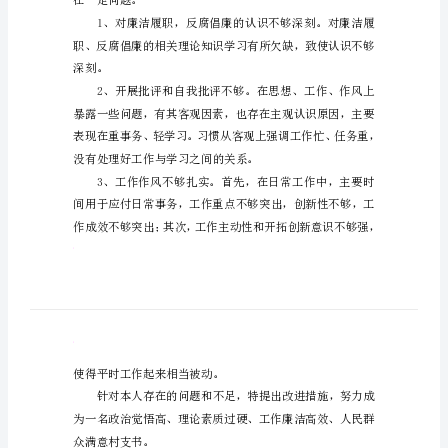
自纠自查报告
书
记
杨恒寿
自
查
报
告
篇
一：
村
支
书
在一定问题。
自
纠