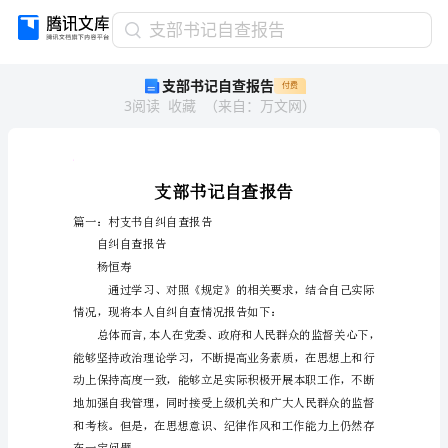
支
支部书记自查报告
部
支部书记自查报告
付费
书
3
阅读
收藏
（
来自
：
万文网
）
记
自
查
报
未
人
告
支
篇一：村支书自纠自查报告
部