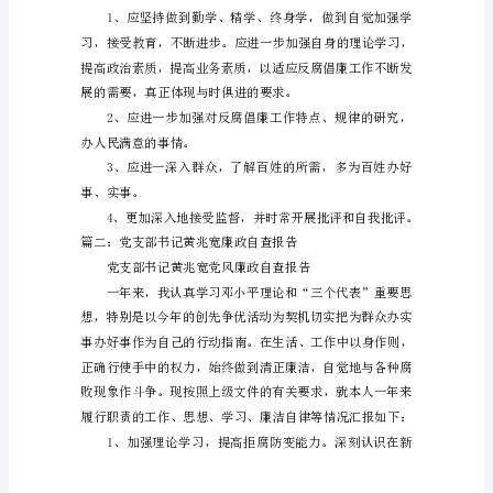
自
查
深刻。
报
告
自
纠
自
查
报
告
杨
人
无
人
鉴
恒
寿