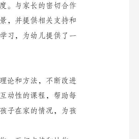
指导。总体而言，我通过努力工作和不断学习，为幼儿提供了一
1.提高教学质量：继续深入学习教育理论和方法，不断改进
自己的教学技巧。设计和实施富有创意和互动性的课程，帮助每
个孩子全面发展。与家长定期沟通，了解孩子在家的情况，为孩
2.加强团队合作：与团队成员密切合作，互相支持和协作。
共同制定和实施园内的教育计划，并定期进行评估和反馈。鼓励
3.加强家校合作：与家长建立良好的沟通渠道，定期与家长
交流孩子在园的表现和学习情况。为家长提供教育指导和支持，