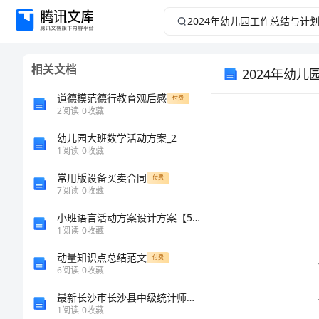
2024
年
相关文档
2024年幼
幼
道德模范德行教育观后感
付费
儿
2
阅读
0
收藏
园
幼儿园大班数学活动方案_2
1
阅读
0
收藏
工
常用版设备买卖合同
付费
7
阅读
0
收藏
作
小班语言活动方案设计方案【5篇】
1
阅读
0
收藏
总
动量知识点总结范文
付费
结
6
阅读
0
收藏
最新长沙市长沙县中级统计师《统计基础知识理论及相关知识》高分冲刺试题（附答案及解析）
与
1
阅读
0
收藏