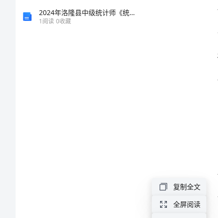
计
2024年洛隆县中级统计师《统计工作实务》模拟预测试卷（附答案及解析）
1
阅读
0
收藏
划
2024
年
幼
儿
园
工
作
总
复制全文
结
全屏阅读
与