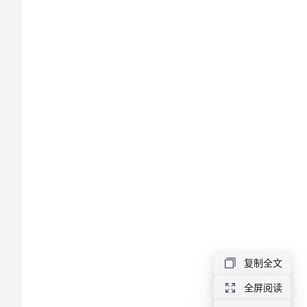
后
感
2024
足
球
世
界
杯
比
赛
复制全文
的
全屏阅读
观