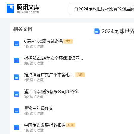
2024
足
相关文档
2024足球
球
C语言100题考试必备
付费
世
1
阅读
0
收藏
界
指挥部2024年安全环保知识竞赛总结
3
阅读
0
收藏
杯
难点详解广东广州市第七中学数学八年级下册三角形章节测评试卷（含答案详解）
付费
2
阅读
0
收藏
比
浦江百蒂服饰有限公司介绍企业发展分析报告
3
阅读
0
收藏
赛
景物三年级作文
的
4
阅读
0
收藏
中国传媒发展指数报告
付费
观
1
阅读
0
收藏