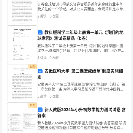
专
证券合规培训心得范文证券合规是近年来金融行业中备
科
受关注的一个领域，对从业人员而言，合规培训是非常
重要的。最近，我有幸参加了一次证券合规培训，经过
生
2
阅读
0
收藏
学习和思考，我深刻体会到合规对金融行业的重要性，
毕
也为自己
业
教科版科学二年级上册第一单元《我们的地
报
球家园》测试卷精品（b卷）
ChineseandEnglisheuphemisms.
告
教科版科学二年级上册第一单元《我们的地球家园》测
试卷一.选择题(共6题，共12分)1.郊游时，我们可以在（
：
）上搭帐篷。A.空地 B.大树 C.草地2.通过小女
1
阅读
0
收藏
ComparativeAnalysisofPragmaticFunctionBetween
论
付费
安徽医科大学“第二课堂成绩单”制度实施细
文
则
题
安徽医科大学“第二课堂成绩单”制度实施细则（试行）第
目
一章总则第一条 为深入学习贯彻习近平新时代中国特色
EnglishandChineseEuphemism
社会 主义思想和党的十九大精神，贯彻落实全国教育大
5
阅读
0
收藏
会精神, 切实发挥好我校共青团工作服务“立德树
英
付费
汉
新人教版2024年小升初数学能力测试试卷 含
委
答案
婉
新人教版2024年小升初数学能力测试试卷 含答案题 号填
空题选择题判断题计算题综合题应用题总分得 分考试须
语
知：