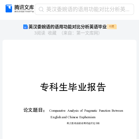
英
英汉委婉语的语用功能对比分析英语毕业
汉
英汉委婉语的语用功能对比分析英语毕业
付费
委
3
阅读
收藏
（
来自
：
第一文库网
）
婉
语
的
语
用
功
能