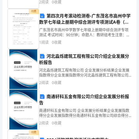
2
阅读
0
收藏
的
语
付费
第四次月考滚动检测卷-广东茂名市高州中学
用
数学七年级上册期中综合测评专项测试A卷（附
功
答案详解）
广东茂名市高州中学数学七年级上册期中综合测评专项
能
【】
测试 考试时间：90分钟；命题人：教研组考生注意：
1、本卷分第I卷（选择题）和第Ⅱ卷（非选择题）两部
对
1
阅读
0
收藏
分，满分100分，考试时间90分钟2、答卷前，考生务
比
分
河北淼烁建筑工程有限公司介绍企业发展分
析报告
析
河北淼烁建筑工程有限公司 企业发展分析结果企业发展
指数得分企业发展指数得分河北淼烁建筑工程有限公司
综合得分说明：企业发展指数根据企业规模、企业创
2
阅读
0
收藏
新、企业风险、企业活力四个维度对企业发展情况进行
评价。
南通轩科五金有限公司介绍企业发展分析报
告
南通轩科五金有限公司 企业发展分析结果企业发展指数
得分企业发展指数得分南通轩科五金有限公司综合得分
说明：企业发展指数根据企业规模、企业创新、企业风
2
阅读
0
收藏
险、企业活力四个维度对企业发展情况进行评价。该企
业的
付费