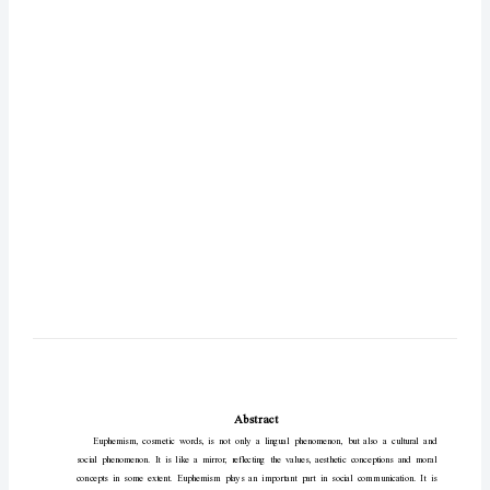
对
比
分
析
论文题目
：
英
语
毕
业
专
科