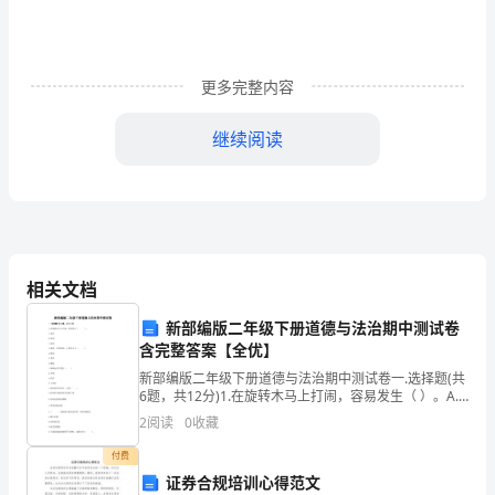
Function
Between
English
更多完整内容
and
继续阅读
Chinese
Euphemism
英
汉
相关文档
委
新部编版二年级下册道德与法治期中测试卷
婉
含完整答案【全优】
新部编版二年级下册道德与法治期中测试卷一.选择题(共
语
6题，共12分)1.在旋转木马上打闹，容易发生（ ）。A.
危险B.危难C.危机2.我第一次学轮滑，心里有点儿（
2
阅读
0
收藏
的
）。A.忧伤B.悲伤C.紧
付费
语
证券合规培训心得范文
itspolitefunctionsandPolitenessPrinciple.