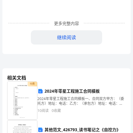
资
格
更多完整内容
考
继续阅读
试
A、家庭成长期
《个
人
B、家庭衰老期
理
C、家庭成熟期
相关文档
财》
付费
D、家庭形成期
过
2024年零星工程施工合同模板
2024年零星工程施工合同模板一、合同双方甲方：（委
关
托方）地址：电话：乙方：（承包方）地址：电话：
二、项目概况甲方委托乙方承担零星工程施工任务，包
10
阅读
0
收藏
练
括但不限于：1. 工程名称：2. 工程地点：3. 工程
习
A、维持期
其他范文_426793_读书笔记之《自控力》