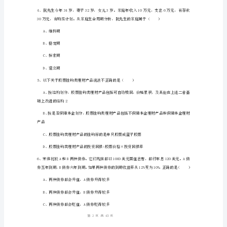
题
D“错误与遗漏”账户
B
2、以下不能纳入个人净资产计算范围
卷
附
解
析
初
级
投资组合中债券比重最高的时期是（）
银
行
1
43
第页共页
从
业