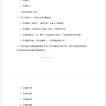
《个
人
理
姓名：_______
财》
考号：_______
过
关
练
A、经常账户
习
B、资金账户
试
C、平衡账户