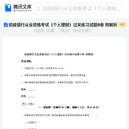
初
初级银行从业资格考试《个人理财》过关练习试题B卷 附解析
级
初级银行从业资格考试《个人理财》过关练习试题B卷 附解析
付费
银
5
阅读
收藏
（
来自
：
尚阅文库
）
行
从
业
资
格
考
考试须知：
试
1、考试时间：120分钟，本卷满分为100分。