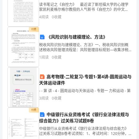
试
B、稳定期
读书笔记之《自控力》 最近读了斯坦福大学的心理学
题
家凯利麦格尔格尔教授的人气新书《自控力》的中文
版，略受启发，想写点想法。 刚开始看这本书的时
4
阅读
0
收藏
C、探索期
候，我觉得这没什么特殊之处，最初感觉它和以前我读
B
过的一
付费
卷
D、建立期
《风险识别与建模理论、方法》
附
税收风险识别与建模理论、方法》一、税收风险识别概
述税收风险管理流程是：风险管理目标规划—收集涉税
解
信息—开展风险识别—确定等级排序—组织风险应对—
1
阅读
0
收藏
实施过程监控与评价反馈，以及通过评价反馈应用于规
析
划目标的
础上改进的结构2
考
高考物理-二轮复习-专题1-第4讲-圆周运动与
天体运动课件
试
- - 第 讲 - 4 - 圆周运动与天体运动 - 专题一 力和运动 - 第
产品
须
3
阅读
0
收藏
知：
付费
中级银行从业资格考试《银行业法律法规与
1、
综合能力》过关练习试题B卷
考
中级银行从业资格考试《银行业法律法规与综合能力》
过关练习试题B卷考试须知：1、考试时间：120分钟，
本卷满分为100分。 2、请首先按要求在试卷的指定位置