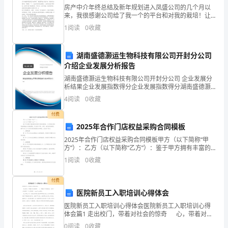
规
房产中介年终总结及新年规划进入凤盛公司的几个月以
来，我很感谢公司给了我一个的平台和对我的栽培！让
划
我充分地展现白我价值，也感谢同事们给我指导与帮
1
阅读
0
收藏
助，令我在工作中不断的学习，不断的进步，慢慢的提
升白身的素
引
湖南盛德灏运生物科技有限公司开封分公司
导
介绍企业发展分析报告
发
湖南盛德灏运生物科技有限公司开封分公司 企业发展分
析结果企业发展指数得分企业发展指数得分湖南盛德灏
展，
运生物科技有限公司开封分公司综合得分说明：企业发
4
阅读
0
收藏
展指数根据企业规模、企业创新、企业风险、企业活力
审工作。
四个
服
付费
2025年合作门店权益采购合同模板
务
2025年合作门店权益采购合同模板甲方（以下简称“甲
推
方”）：乙方（以下简称“乙方”）：鉴于甲方拥有丰富的
商品资源及市场运营经验，乙方具备良好的市场拓展能
1
阅读
0
收藏
力及销售渠道，双方基于平等、自愿、诚实信用的原则
动
积极参与了地铁10号线的规划建设。
付费
发
医院新员工入职培训心得体会
展，
医院新员工入职培训心得体会医院新员工入职培训心得
体会篇1 走出校门，带着对社会的惊奇 心，带着对工
环
作的热忱，走进了人生的第一个工作港湾——xxx市xx医
0
阅读
0
收藏