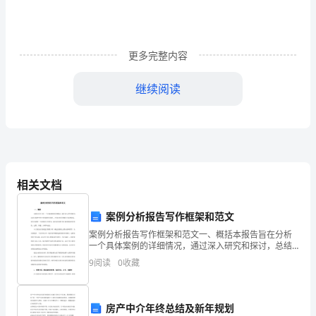
区
政
府
更多完整内容
直
继续阅读
接
领
导
下，
的地价款实行即收即返政策。
相关文档
管
道路建设全面推进。
案例分析报告写作框架和范文
委
案例分析报告写作框架和范文一、概括本报告旨在分析
一个具体案例的详细情况，通过深入研究和探讨，总结
会
出案例中的主要问题和关键点，并提出相应的解决方案
9
阅读
0
收藏
和建议。报告将遵循一个清晰的写作框架，以便读者能
坚
够更好地
善了及周边交通环境。
持
房产中介年终总结及新年规划