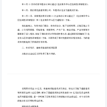
管
委
会
十
现代气息的地区。
五
一、着眼长远，逐步形
总
科学规划是城市发展建设的灵魂。
结
2024
区控制性详细规划》。
商
务