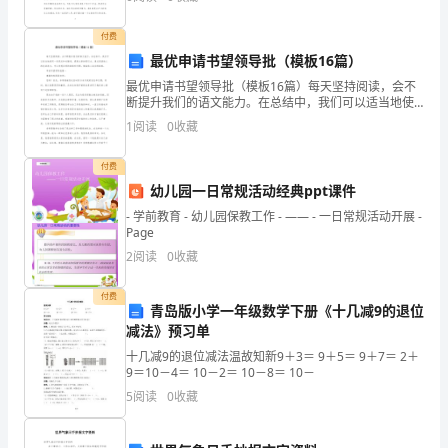
院。 在工作前，为了人我们这些刚从家
础。
境
付费
促
最优申请书望领导批（模板16篇）
最优申请书望领导批（模板16篇）每天坚持阅读，会不
进
断提升我们的语文能力。在总结中，我们可以适当地使
用一些亮点和关键词，提高文章的吸引力。通过阅读他
发
1
阅读
0
收藏
人的总结范文，可以发现共同的经验和问题，借鉴他人
成功的
展
付费
幼儿园一日常规活动经典ppt课件
的
- 学前教育 - 幼儿园保教工作 - —— - 一日常规活动开展 -
工
Page
2
阅读
0
收藏
作
方
付费
青岛版小学一年级数学下册《十几减9的退位
减法》预习单
针，
十几减9的退位减法温故知新9＋3＝ 9＋5＝ 9＋7＝ 2＋
北
9＝10－4＝ 10－2＝ 10－8＝ 10－
5
阅读
0
收藏
京
商