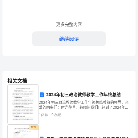
效
管
理
更多完整内容
办
继续阅读
法
范
的构成。
文
三
相关文档
做为对员工“去留生杀”的标准。
个
2024年初三政治教师教学工作年终总结
和
2024年初三政治教师教学工作年终总结尊敬的领导、亲
爱的同事们：时光荏苒，转眼间我们已经到了2024年年
尚
“上下同欲”，进一步加强凝聚力呢。
底，我作为初三政治教师的教学工作也已经接近尾声。
1
阅读
0
收藏
在过去一年里，我在教学中兢兢业业，勤勤恳恳，尽心
没
付费
水