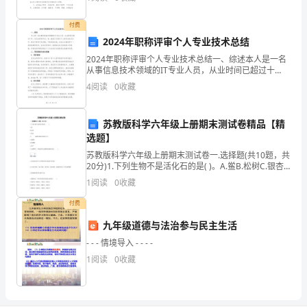
学们树立正确的人生观、世界观和价值观，培养同学们
渴
自
付费
极
2024年职称评审个人专业技术总结
了，
2024年职称评审个人专业技术总结一、综述本人是一名
从事信息技术领域的IT专业人员，从业时间已超过十
却
年。在过去的四年内，我一直致力于提升个人的专业技
4
阅读
0
收藏
术水平，通过不断学习和实践，不断突破自我，在技术
方面
仍
苏教版科学六年级上册期末测试卷精品【精
然
选题】
互
苏教版科学六年级上册期末测试卷一.选择题(共10题，共
20分)1.下列生物不是活化石的是( )。A.鲎B.松树C.银杏2.
不
( )被称为现代遗传学之父。A.孟德尔B.伽利略C.万户3.如
1
阅读
0
收藏
图所示，
理
付费
九年级道德与法治参与民主生活
睬。
- - - 情境导入 - - - -
这
1
阅读
0
收藏
时，
一