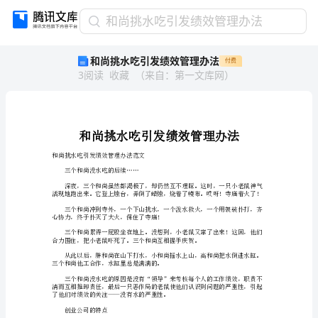
和
和尚挑水吃引发绩效管理办法
尚
和尚挑水吃引发绩效管理办法
付费
挑
3
阅读
收藏
（
来自
：
第一文库网
）
水
吃
引
发
绩
效
和尚挑水吃引发绩效管理办法范文
管
三个和尚没水吃的后续……