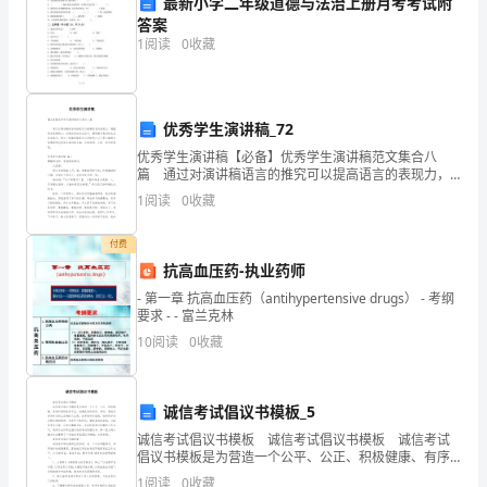
最新小学二年级道德与法治上册月考考试附
吃
答案
1
阅读
0
收藏
的
善变的脸导致绩效考核失败
后
续……
优秀学生演讲稿_72
优秀学生演讲稿【必备】优秀学生演讲稿范文集合八
深
篇 通过对演讲稿语言的推究可以提高语言的表现力，
增强语言的感染力。在现在的社会生活中，演讲稿与我
夜，
1
阅读
0
收藏
们的生活息息相关，那么一般演讲稿是怎么写的呢？以
下是
三
付费
抗高血压药-执业药师
个
只知其一不知其二
- 第一章 抗高血压药（antihypertensive drugs） - 考纲
和
要求 - - 富兰克林
10
阅读
0
收藏
尚
虽
诚信考试倡议书模板_5
然
诚信考试倡议书模板 诚信考试倡议书模板 诚信考试
倡议书模板是为营造一个公平、公正、积极健康、有序
都
和谐的竞争平台，创建良好的学风、考风，积极引导同
1
阅读
0
收藏