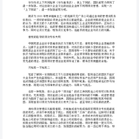
效
管
理
善地培训或职业生涯规划。
办
可以通过绩效管理达到目的呢？
法
和
绩效效果比表格形式更重要
尚
挑
水
吃
的时候，绩效评估不可避免起反作用。
引
发
绩