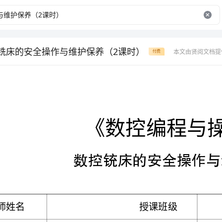
数控铣床的安全操作与维护保养（2课时）
本文由贤阅文档提
付费