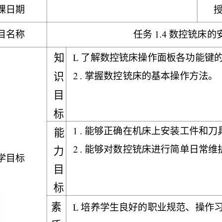
教师姓名
授课日期
项目名称
知
L
识
2
目