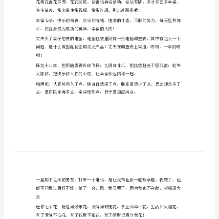
语
朋
友
的
祝
福
语
今
天
请
了！
你
吃
大