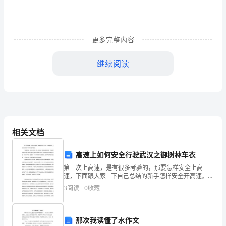
康
是
米
更多完整内容
饭，
继续阅读
还
想
吃
全
点
相关文档
儿
高速上如何安全行驶武汉之御树林车衣
啥，
第一次上高速，是有很多考验的，那要怎样安全上高
别
速，下面跟大家__下自己总结的新手怎样安全开高速。
1.检查机油、发动机冷却液；打__动机盖，检查机油是否
3
阅读
0
收藏
客
充足，机油是否充足可以通过观察机油标尺上
气
那次我读懂了水作文