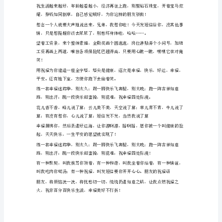
餐，
习，你就会成为成功的英雄，幸福的大侠！
幸
福
是
叨！
甜
点，
快
乐
是
主
菜，
健