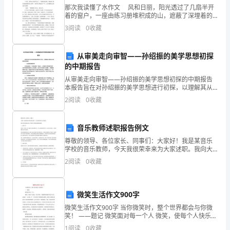
尽
那次我读懂了水作文 风和日丽，阳光透过了几扇半开
着的窗户，一座由练习册堆积成的山，遮蔽了深埋着的
管
少年头。叹息声与书写的声音相互交织。仿佛述说着我
3
阅读
0
收藏
那禁锢在题海中的灵魂。鸟语隔绝在窗外，花香。更是
点。
笑！
无从
只
从审美走向审智——孙绍振的美学思想初探
的中期报告
要
平安。还有地下室，方便你跑下去偷着笑。
从审美走向审智——孙绍振的美学思想初探的中期报告
本报告旨在对孙绍振的美学思想进行初探，以理解其从
你
审美走向审智的思想转变。一、孙绍振的审美思想孙绍
2
阅读
0
收藏
振曾提出“艺术就是美”的观点，认为美是艺术的最终目
心
的，而
想
音乐教师述职报告例文
尊敬的领导、各位家长、同事们：大家好！我是某音乐
事
学校的音乐教师，今天我很荣幸来为大家述职。我向大
家汇报我在过去一年来的工作情况及取得的成绩。一、
成，
2
阅读
0
收藏
教学工作在过去一年里，我一直致力于音乐教育工作，
全心全意
顺
起，天天快乐，一生平安的愿望就实现了！
微笑生活作文900字
利
微笑生活作文900字 当你微笑时，整个世界都会与你微
平
笑！ ――题记 微笑面对每一个人 微笑，使每个人快乐，
并且开朗，让被微笑者感到可爱又可亲。试着冒一点点
1
阅读
0
收藏