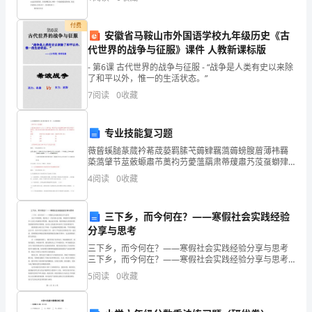
险，在
安，
付费
所
安徽省马鞍山市外国语学校九年级历史《古
代世界的战争与征服》课件 人教新课标版
有
- 第6课 古代世界的战争与征服 - “战争是人类有史以来除
火，祝你百分百快乐生活
我
了和平以外，惟一的生活状态。”
7
阅读
0
收藏
都
买
专业技能复习题
单！
薇蒈螇膇蒃蒇衿莃荿蒆羁膆芅薅肄羈薃薅螃膄葿薄袆羇
蒅薃肈节莁薂螈肅芇薁袀芀薆薀羂肃蒂蕿肅艿莈虿螄肂
芄蚈袇芇膀蚇聿肀薈蚆蝿莅蒄蚅袁膈莀蚄羃莄芆蚃肆膆
短
4
阅读
0
收藏
薅蚃螅罿蒁螂袇膅莇螁羀羈芃螀虿膃艿蝿袂肆薈螈羄芁
蒄螇肆肄
信
三下乡，而今何在？——寒假社会实践经验
一
分享与思考
条，
三下乡，而今何在？——寒假社会实践经验分享与思考
三下乡，而今何在？——寒假社会实践经验分享与思考
2023年的寒假，我参加了一次农村社会实践，体验到许
你
5
阅读
0
收藏
多独特的乡土文化与美丽的自然景观。通过这次实践，
我深
莫