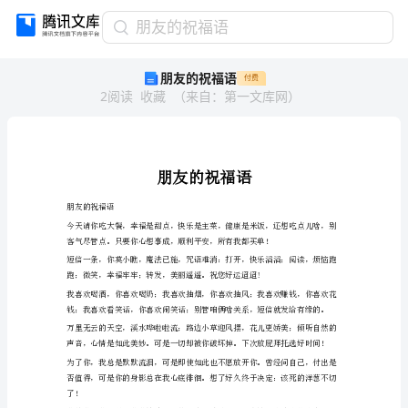
朋
朋友的祝福语
友
朋友的祝福语
付费
的
2
阅读
收藏
（
来自
：
第一文库网
）
祝
福
语
朋
友
的
祝
朋友的祝福语
福