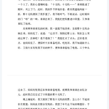
法
抹
去
的
小
学
作
文
时
光
飞
逝，