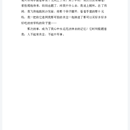
却
无
法
弟玩了起来。
抹
去
我
那
珍
珠
一
样
美
好