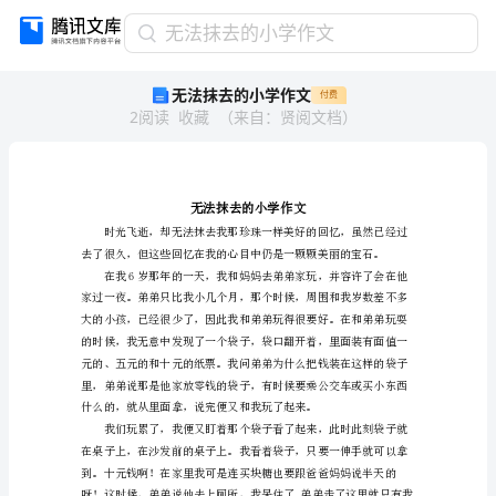
无
无法抹去的小学作文
法
无法抹去的小学作文
付费
抹
2
阅读
收藏
（
来自
：
贤阅文档
）
去
的
小
学
作
文
无