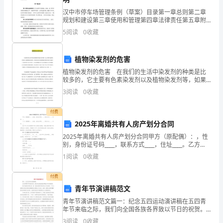
但
汉中市停车场管理条例（草案）目录第一章总则第二章
这
规划和建设第三章使用和管理第四章法律责任第五章附
则第一章总则第一条【立法目的】为了加强停车场规
5
阅读
0
收藏
些
我：人不能有贪念，不能干坏事。
划、建设，提 升停车场管理和服务水平，维护停车秩
序，改善交
回
植物染发剂的危害
忆
植物染发剂的危害 在我们的生活中染发剂的种类是比
较多的，它主要有色素染发剂以及植物染发剂等，如果
在
你们采用植物染发剂来染发可能对于皮肤的伤害会比较
3
阅读
0
收藏
小，但是植物染发还是会影响到头皮的健康以及影响到
我
身体
付费
的
2025年离婚共有人房产划分合同
2025年离婚共有人房产划分合同甲方（原配偶）：，性
心
别，身份证号码____，联系方式____，住址____。乙方
（原配偶）：，性别，身份证号码____，联系方式____，
目
1
阅读
0
收藏
住址____。鉴于甲乙双方因感
中
付费
青年节演讲稿范文
仍
青年节演讲稿范文篇一：纪念五四运动演讲稿在五四青
是
年节来临之际，我们向全国各族各界致以节日的祝贺。
93年前的五四运动，是一批先进青年和知识分子为先
3
阅读
0
收藏