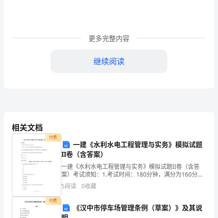
的
回
更多完整内容
忆，
继续阅读
虽
然
已
经
相关文档
过
付费
一建《水利水电工程管理与实务》模拟试题
去
II卷（含答案）
了
一建《水利水电工程管理与实务》模拟试题II卷（含答
案）考试须知：1.考试时间：180分钟，满分为160分。
很
2.全卷共三大题，包括单项选择题、多项选择题和案例分
5
阅读
0
收藏
析题。3.作答单项选择题和多项选择题时，
久，
付费
《汉中市停车场管理条例（草案）》及其说
好吃的放零钱的袋子里……
明