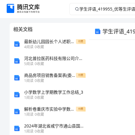
学
生
相关文档
学生评语_41
评
最新幼儿园园长个人述职报告范文
付费
语
4
阅读
0
收藏
_419955_
河北普拉医药科技有限公司介绍企业发展分析报告
5
阅读
0
收藏
优
商品房项目销售备案表(委托销售)
付费
1
阅读
0
收藏
等
小学数学上学期教学工作总结_3
1
阅读
0
收藏
生
解析卷重庆市实验中学数学七年级上册第四单元几何图形初步定向测评试题（含解析）
付费
评
1
阅读
0
收藏
2024年湖北省咸宁市通山县国家电网招聘之机械动力类考试题库含答案【综合卷】
语
1
阅读
0
收藏