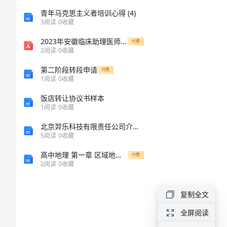
十
青年马克思主义者培训心得 (4)
3
阅读
0
收藏
则
2023年安徽临床助理医师考试真题卷(5)
付费
2
阅读
0
收藏
优
第二阶段转段申请
付费
等
1
阅读
0
收藏
生
饭店转让协议书样本
1
阅读
0
收藏
评
北京羿乐科技有限责任公司介绍企业发展分析报告
语
5
阅读
0
收藏
十
高中地理 第一章 区域地理环境与人类活动 第四节 区域差异 第3课时 我国南北差异课时作业 湘教版必修3-湘教版高二必修3地理试题
付费
则
2
阅读
0
收藏
1：
复制全文
你
全屏阅读
是