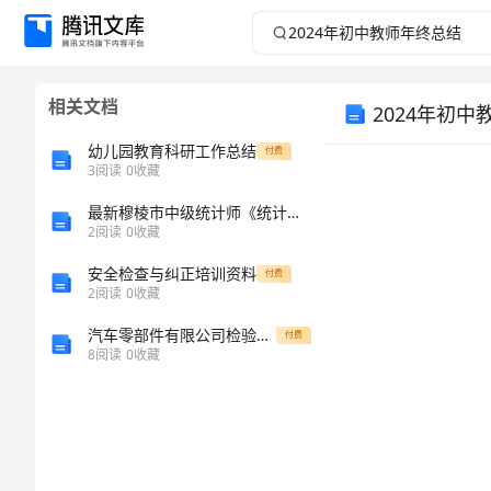
2024
年
相关文档
2024年初
初
幼儿园教育科研工作总结
付费
中
3
阅读
0
收藏
教
最新穆棱市中级统计师《统计基础知识理论及相关知识》预测试题完整版
2
阅读
0
收藏
师
安全检查与纠正培训资料
付费
2
阅读
0
收藏
年
汽车零部件有限公司检验作业安全风险分级管控清单
付费
8
阅读
0
收藏
终
总
结