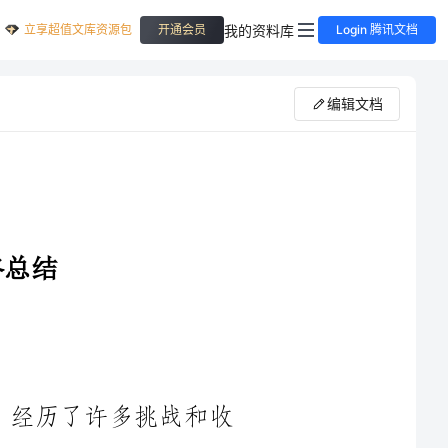
立享超值文库资源包
我的资料库
开通会员
Login 腾讯文档
编辑文档
一名初中教师，经历了许多挑战和收
获，我深感荣幸和自豪。在这一年中，我以积极的心态、负责任
的态度，全面落实了学校的教学目标，努力提升自己的教学水平