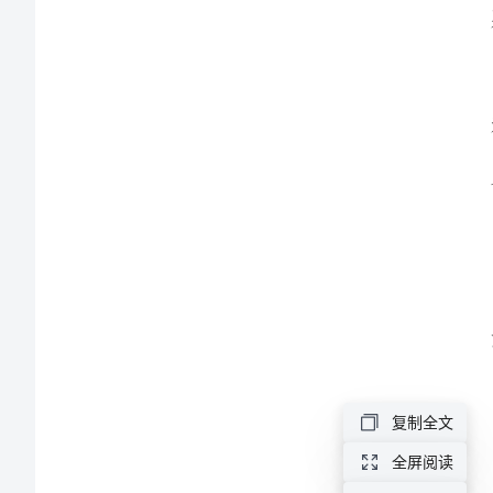
2024
各位
年
初
中
教
师
年
终
总
结
尊
复制全文
敬
全屏阅读
的