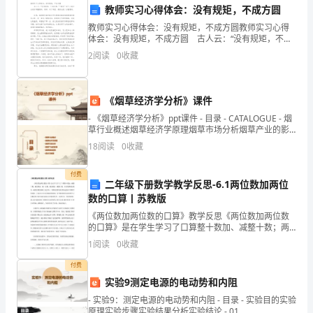
学
教师实习心得体会：没有规矩，不成方圆
生
教师实习心得体会：没有规矩，不成方圆教师实习心得
体会：没有规矩，不成方圆 古人云：“没有规矩，不成
方圆。”“规则”对于人类社会是非常重要的，同样，对于
的
2
阅读
0
收藏
课堂，规则也是十分重要的。 这周，我的课代
健
的健康问题。
康
《烟草经济学分析》课件
三、工作措施
- 《烟草经济学分析》ppt课件 - 目录 - CATALOGUE - 烟
意
草行业概述烟草经济学原理烟草市场分析烟草产业的影
1.健康教育师资培训
响烟
18
阅读
0
收藏
识
和
付费
二年级下册数学教学反思-6.1两位数加两位
实践能力。
健
数的口算丨苏教版
《两位数加两位数的口算》教学反思《两位数加两位数
康
的口算》是在学生学习了口算整十数加、减整十数；两
位数加、减一位数；两位数加、减整十数；以及笔算两
究成果和教学方法。
1
阅读
0
收藏
素
位数加、减两位数的基础上进行的。口算两位数加两位
数是前面
付费
养，
2.健康教育资源建设
实验9测定电源的电动势和内阻
促
- 实验9：测定电源的电动势和内阻 - 目录 - 实验目的实验
原理实验步骤实验结果分析实验结论 - 01