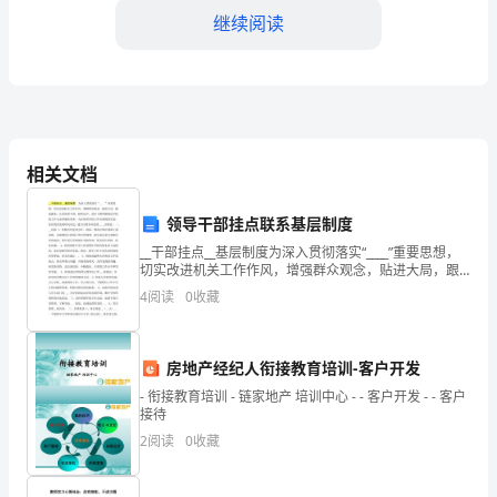
展
继续阅读
全
方
位
的
相关文档
健
领导干部挂点联系基层制度
康
__干部挂点__基层制度为深入贯彻落实“____”重要思想，
教
切实改进机关工作作风，增强群众观念，贴进大局，跟
进服务；认真体察下情，倾听民声，及时了解掌握基层
4
阅读
0
收藏
育
学校的工作动态和服务需求，为区教育局的工作
养良好的卫生习惯。
活
4.健康评估和监测
房地产经纪人衔接教育培训-客户开发
动，
- 衔接教育培训 - 链家地产 培训中心 - - 客户开发 - - 客户
接待
提
2
阅读
0
收藏
高