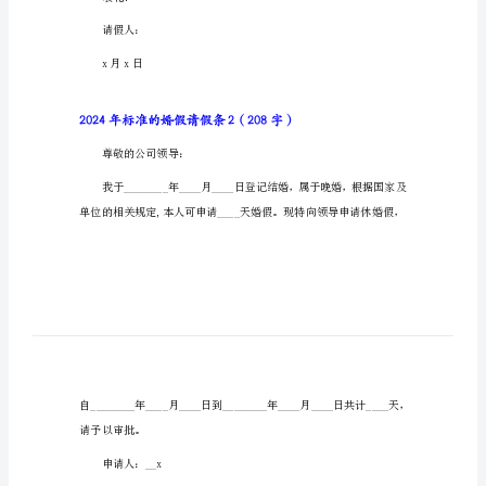
2024
年
尊敬的领导：
标
准
的
婚
假
祝安好!
请
假
此致
条
2024
敬礼!
年
请假人：
标