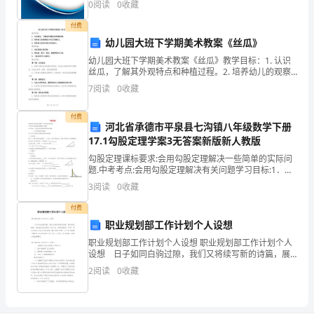
休
0
阅读
0
收藏
业风险、企业活力四个维度对企业发展情况进行评价。
该企
时间：X年X月X日
婚
付费
幼儿园大班下学期美术教案《丝瓜》
假，
幼儿园大班下学期美术教案《丝瓜》教学目标：1. 认识
丝瓜，了解其外观特点和种植过程。2. 培养幼儿的观察
自
能力和艺术想象力。3. 培养幼儿的动手能力和创造力。
7
阅读
0
收藏
教学准备：1. 丝瓜的图片或实物。2. 彩色
5
付费
月
河北省承德市平泉县七沟镇八年级数学下册
17.1勾股定理学案3无答案新版新人教版
17
勾股定理课标要求:会用勾股定理解决一些简单的实际问
题.中考考点:会用勾股定理解决有关问题学习目标:1．会
日
用勾股定理解决简单的实际问题。2．树立数形结合的思
3
阅读
0
收藏
想。重、难点:运用勾股定理解决简单的实际问题。
到
付费
6
职业规划部工作计划个人设想
职业规划部工作计划个人设想 职业规划部工作计划个人
月
设想 日子如同白驹过隙，我们又将续写新的诗篇，展
开新的旅程，现在就让我们制定一份计划，好好地规划
8
2
阅读
0
收藏
一下吧。那么计划怎么拟定才能发挥它最大的作用呢？
日