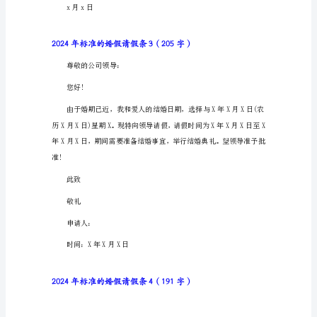
准
x月x日
的
婚
假
请
尊敬的公司领导：
假
条
1（218
字）
尊
敬
的