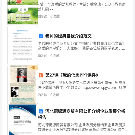
16
- 做一个温暖的幼儿教师 - 主讲：喻金琼 - 长沙市教育局
尊敬的公司领导：
幼儿园 - -
日
3
阅读
0
收藏
举
您好!
办
老师的经典自我介绍范文
婚
老师的经典自我介绍范文 老师的经典自我介绍范文篇1
亲爱的同学们： 大家好! 我是各位新的数学老师，以
礼，
后负责大家的数学课。虽然现在大家彼此还不熟悉交流
0
阅读
0
收藏
比较少，但是我希望在以后的课堂交流中大家能积
现
付费
特
第27课《我的信念PPT课件》
准!
- 我的信念 - 西师大版语文六年级下册第七单元 - 免费课
向
件下载绿色圃中小学教育网http://www.lspjy.com - 媒臆
领
2
阅读
0
收藏
此致
导
河北德锶源商贸有限公司介绍企业发展分析
敬礼
请
报告
河北德锶源商贸有限公司 企业发展分析结果企业发展指
求
申请人：
数得分企业发展指数得分河北德锶源商贸有限公司综合
得分说明：企业发展指数根据企业规模、企业创新、企