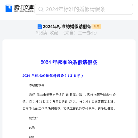
2024
2024年标准的婚假请假条
年
2024年标准的婚假请假条
付费
标
5
阅读
收藏
（
来自
：
三一办公
）
准
的
婚
假
请
假
条