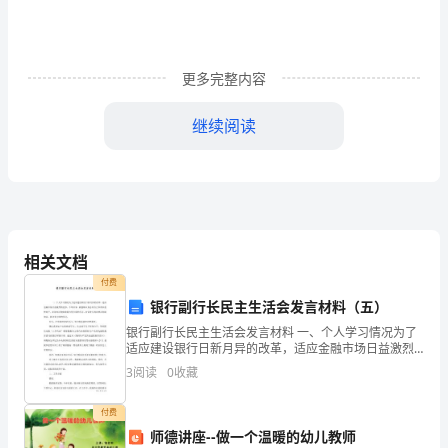
领
导：
您
更多完整内容
好!
继续阅读
我
与
未
请予以审批。
婚
相关文档
申请人：__x
妻
付费
银行副行长民主生活会发言材料（五）
定
x月x日
银行副行长民主生活会发言材料 一、个人学习情况为了
于
适应建设银行日新月异的改革，适应金融市场日益激烈
的竞争，今年以来，我能够认真总结自己在政治思想水
3
阅读
0
收藏
5
平、业务知识和实践能力等方面的不足，自觉进行政治
月
付费
师德讲座--做一个温暖的幼儿教师