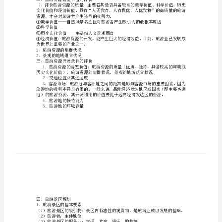
地
理
房地产、外贸、轻纺、旅游纪念品等产业）
简
因素）
答
2.旅游业对社会的影响：
题
b.提供大量就业机会
思
3.旅游业对文化的影响：
路
模
板
4.影响区域环境：
胡
亚
降低了旅游质量
二、旅游资源游览价值的评价
琪
整
资源，才会对旅游者产生强烈的吸引力。