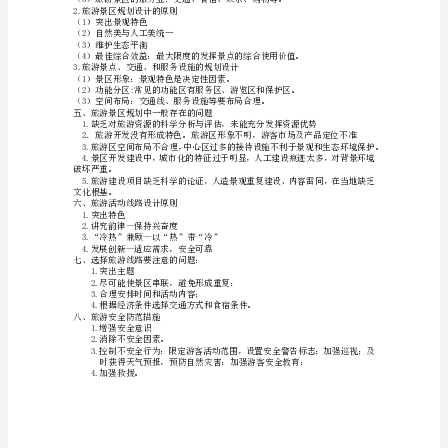
理
②科学价值
一、
③历史文化价值——主要指人文景观而言
旅
为世界上重要的产业之一。
2、旅游资源的集群状况
游
3、景观的地域组合状况
业
三、旅游资源开发条件的评价
对
2．交通位置及其通达度
区
域
发
4．旅游地的接待能力
5．旅游地的环境容量
展
的
意
义：