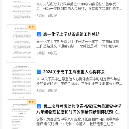
100以内数的认识教学反思1100以内数的认识教学反
游，
思 作为一位刚到岗的人民教师，课堂教学是我们的工
作之一，借助教学反思可以快速提升我们的教学能力，
能
2
阅读
0
收藏
五、旅游景区规划中一般存在的问题
教学反思要怎么写呢？以下是小编帮大家整理的100以
够
付费
高一化学上学期备课组工作总结
增
高一化学上学期备课组工作总结高一化学上学期备课组
加
工作总结范文（通用9篇） 总结就是对一个时期的学
破坏严重。
习、工作或其完成情况进行一次全面系统的回顾和分析
2
阅读
0
收藏
国
的书面材料，它可以使我们更有效率，不妨让我们认真
文化根基。
地完
六、旅游活动线路设计原则
家
1.突出特色
2024关于高中生尊重他人心得体会
外
2.讲究韵律—保持兴奋度
2024关于高中生尊重他人心得体会高中时期是青少年成
3.“冷热”兼顾—以“热”带“冷”
长的关键阶段，在这个阶段，学生们正在逐渐成长为成
汇
年人，培养自己的独立性和责任感。而在这个过程中，
4.发展创新—适应需求，安全可靠
2
阅读
0
收藏
尊重他人是非常重要的素质之一。以下是我对于高中生
七、选择旅游线路要注意的问题：
收
如何
1.突出主题
付费
入
第二次月考滚动检测卷-安徽无为县襄安中学
2.尽可能使景区串联，避免形成重复；
八年级物理长度和时间的测量同步测评试题（含
3.合理安排时间和活动内容；
b.
答案解析版）
安徽无为县襄安中学八年级物理长度和时间的测量同步
测评 考试时间：90分钟；命题人：教研组考生注意：
八、旅游安全防范措施
发
1、本卷分第I卷（选择题）和第Ⅱ卷（非选择题）两部