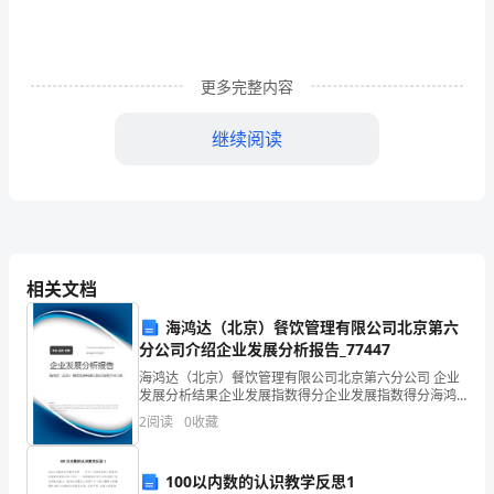
1.
拉
更多完整内容
动
经
继续阅读
济
发
四、旅游景区规划
展：
1．旅游景区的基本要素
a.
相关文档
（2）旅游者：主体地位
发
海鸿达（北京）餐饮管理有限公司北京第六
分公司介绍企业发展分析报告_77447
2.旅游景区规划设计的原则
展
（1）突出景观特色
海鸿达（北京）餐饮管理有限公司北京第六分公司 企业
发展分析结果企业发展指数得分企业发展指数得分海鸿
国
（2）自然美与人工美统一
达（北京）餐饮管理有限公司北京第六分公司综合得分
（3）维护生态平衡
2
阅读
0
收藏
说明：企业发展指数根据企业规模、企业创新、企业风
际
险、企
3.旅游景点、交通、和服务设施的规划设计
旅
100以内数的认识教学反思1
（1）景区形象：景观特色是决定性因素。