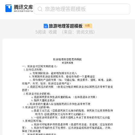
旅
旅游地理答题模板
游
旅游地理答题模板
付费
地
5
阅读
收藏
（
来自
：
贤阅文档
）
理
答
题
模
板
旅
胡亚琪整理
一、旅游业对区域发展的意义：
游
1.拉动经济发展：